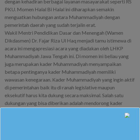
dengan kehadiran berbagai layanan masayarakat seperti RS
PKU. Momen Halal Bi Halal ini diharapkan semakin
menguatkan hubungan antara Muhammadiyah dengan
pemerintah daerah yang sudah terjalin erat.
Wakil Mentri Pendidikan Dasar dan Menengah (Wamen
Dikdasmen) Dr. Fajar Riza Ul Haq menjadi tamu istimewa di
acara ini mengapresiasi acara yang diadakan oleh LHKP
Muhammadiyah Jawa Tengah ini. Di momen ini beliau yang
juga merupakan kader Muhammadiyah menyampaikan
betapa pentinganya kader Muhammadiyah memiliki
wawasan kenegaraan. Kader Muhammadiyah yang ingin aktif
di pemerintahan baik itu di ranah legislative maupun
eksekutif harus kita dukung secara maksimal. Salah satu
dukungan yang bisa diberikan adalah mendorong kader
Muhammadiyah untuk aktif di partai politik. Kader
Muhammadiyah juga harus tetap mempertahankan identitas
mereka sebagai kader persyarikatan.
Di acara ini juga terjadi sialog interaktif dari berebagi tamu