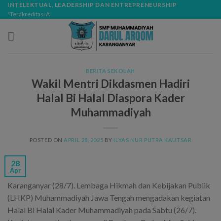
Skip
modal-check
INTELEKTUAL, LEADERSHIP DAN ENTREPRENEURSHIP
"Terakreditasi A"
to
content
BERITA SEKOLAH
Wakil Mentri Dikdasmen Hadiri
Halal Bi Halal Diaspora Kader
Muhammadiyah
POSTED ON
APRIL 28, 2025
BY
ILYAS NUR PUTRA KAUTSAR
28
Apr
Karanganyar (28/7). Lembaga Hikmah dan Kebijakan Publik
(LHKP) Muhammadiyah Jawa Tengah mengadakan kegiatan
Halal Bi Halal Kader Muhammadiyah pada Sabtu (26/7).