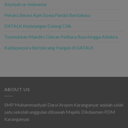
Aisyiyah se-Indonesia
Pekan Literasi Ajak Siswa Pandai Berbahasa
DATALK Kedatangan Dalang Cilik
Tumbuhkan Mandiri, Gibran Pelihara Rusa hingga Aldabra
Kadisparpora Berbincang Hangat di DATALK
ABOUT US
SMP Muhammadiyah Darul Arqom Karanganyar adalah salah
satu sekolah unggulan dibawah Majelis Dikdasmen PDM
Karanganyar.