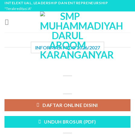
Skip
INTELEKTUAL, LEADERSHIP DAN ENTREPRENEURSHIP
"Terakreditasi A"
to
content
INFORMASI PPDB 2026/2027
DAFTAR ONLINE DISINI
UNDUH BROSUR (PDF)