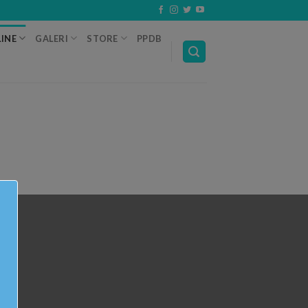
INE
GALERI
STORE
PPDB