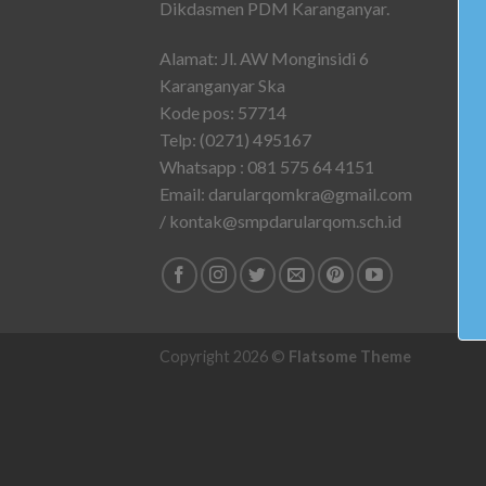
Dikdasmen PDM Karanganyar.
Alamat: Jl. AW Monginsidi 6
Karanganyar Ska
Kode pos: 57714
Telp: (0271) 495167
Whatsapp : 081 575 64 4151
Email: darularqomkra@gmail.com
/ kontak@smpdarularqom.sch.id
Copyright 2026 ©
Flatsome Theme