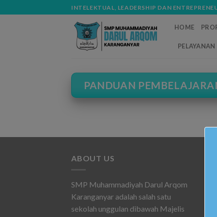
Skip
modal-check
INTELEKTUAL, LEADERSHIP DAN ENTREPRENE
to
HOME
PROF
content
PELAYANAN 
PANDUAN PEMBELAJARAN
ABOUT US
SMP Muhammadiyah Darul Arqom
Karanganyar adalah salah satu
sekolah unggulan dibawah Majelis