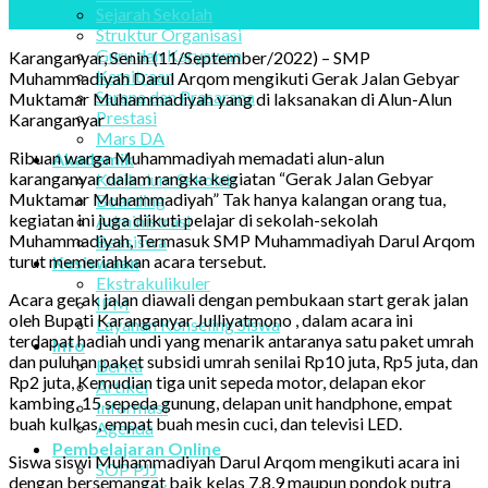
Sejarah Sekolah
Sep
Struktur Organisasi
Guru dan Karyawan
Karanganyar, Senin (11/September/2022) – SMP
Kemitraan
Muhammadiyah Darul Arqom mengikuti Gerak Jalan Gebyar
Sarana dan Prasarana
Muktamar Muhammadiyah yang di laksanakan di Alun-Alun
Prestasi
Karanganyar
Mars DA
Ribuan warga Muhammadiyah memadati alun-alun
Akademik
karanganyar dalam rangka kegiatan “Gerak Jalan Gebyar
Kurikulum Sekolah
Muktamar Muhammadiyah” Tak hanya kalangan orang tua,
Boarding
kegiatan ini juga diikuti pelajar di sekolah-sekolah
Administrasi
Muhammadiyah, Termasuk SMP Muhammadiyah Darul Arqom
Beasiswa
turut memeriahkan acara tersebut.
Kesiswaan
Ekstrakulikuler
Acara gerak jalan diawali dengan pembukaan start gerak jalan
IPM
oleh Bupati Karanganyar Julliyatmono , dalam acara ini
Layanan Konseling Siswa
terdapat hadiah undi yang menarik antaranya satu paket umrah
Info
dan puluhan paket subsidi umrah senilai Rp10 juta, Rp5 juta, dan
Berita
Rp2 juta, Kemudian tiga unit sepeda motor, delapan ekor
Artikel
kambing, 15 sepeda gunung, delapan unit handphone, empat
Informasi
buah kulkas, empat buah mesin cuci, dan televisi LED.
Agenda
Pembelajaran Online
Siswa siswi Muhammadiyah Darul Arqom mengikuti acara ini
SOP PJJ
dengan bersemangat baik kelas 7,8,9 maupun pondok putra