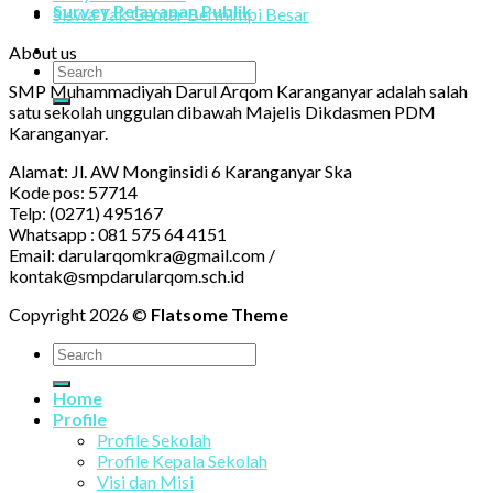
Survey Pelayanan Publik
Siswa Tak Gentar Bermimpi Besar
About us
SMP Muhammadiyah Darul Arqom Karanganyar adalah salah
satu sekolah unggulan dibawah Majelis Dikdasmen PDM
Karanganyar.
Alamat: Jl. AW Monginsidi 6 Karanganyar Ska
Kode pos: 57714
Telp: (0271) 495167
Whatsapp : 081 575 64 4151
Email: darularqomkra@gmail.com /
kontak@smpdarularqom.sch.id
Copyright 2026 ©
Flatsome Theme
Home
Profile
Profile Sekolah
Profile Kepala Sekolah
Visi dan Misi