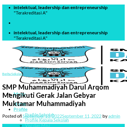
Skip
intelektual, leadership dan entrepreneurship
to
"Terakreditasi A"
content
intelektual, leadership dan entrepreneurship
"Terakreditasi A"
Berita Sekolah
SMP Muhammadiyah Darul Arqom
Mengikuti Gerak Jalan Gebyar
Menu
Muktamar Muhammadiyah
Home
Profile
Profile Sekolah
Posted on
September 11, 2022
September 11, 2022
by
admin
Profile Kepala Sekolah
Visi dan Misi
11