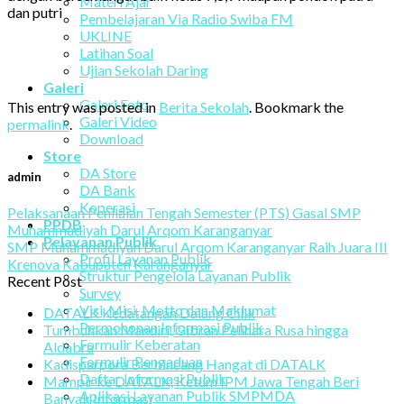
Materi Ajar
dan putri
Pembelajaran Via Radio Swiba FM
UKLINE
Latihan Soal
Ujian Sekolah Daring
Galeri
Galeri Foto
This entry was posted in
Berita Sekolah
. Bookmark the
Galeri Video
permalink
.
Download
Store
DA Store
admin
DA Bank
Koperasi
Pelaksanaan Penilaian Tengah Semester (PTS) Gasal SMP
PPDB
Muhammadiyah Darul Arqom Karanganyar
Pelayanan Publik
SMP Muhammadiyah Darul Arqom Karanganyar Raih Juara III
Profil Layanan Publik
Krenova Kabupaten Karanganyar
Struktur Pengelola Layanan Publik
Recent Post
Survey
Visi, Misi, Motto dan Maklumat
DATALK Kedatangan Dalang Cilik
Permohonan Informasi Publik
Tumbuhkan Mandiri, Gibran Pelihara Rusa hingga
Formulir Keberatan
Aldabra
Formulir Pengaduan
Kadisparpora Berbincang Hangat di DATALK
Daftar Informasi Publik
Mampir ke DATALK, Ketum IPM Jawa Tengah Beri
Aplikasi Layanan Publik SMPMDA
Banyak Informasi