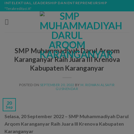
Skip
modal-check
INTELEKTUAL, LEADERSHIP DAN ENTREPRENEURSHIP
"Terakreditasi A"
to
content
BERITA SEKOLAH
SMP Muhammadiyah Darul Arqom
Karanganyar Raih Juara III Krenova
Kabupaten Karanganyar
POSTED ON
SEPTEMBER 20, 2022
BY
M. RIDWAN ALSAFIR
GUSNENDAR
20
Sep
Selasa, 20 September 2022 – SMP Muhammadiyah Darul
Arqom Karanganyar Raih Juara III Krenova Kabupaten
Karanganyar