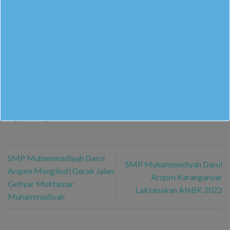
This entry was posted in
Berita Sekolah
. Bookmark the
permalink
.
M. RIDWAN ALSAFIR GUSNENDAR
SMP Muhammadiyah Darul
SMP Muhammadiyah Darul
Arqom Mengikuti Gerak Jalan
Arqom Karanganyar
Gebyar Muktamar
Laksanakan ANBK 2022
Muhammadiyah