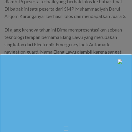
diambil 5 peserta terbaik yang berhak lolos ke babak final.
Di babak ini satu peserta dari SMP Muhammadiyah Darul
Arqom Karanganyar berhasil lolos dan mendapatkan Juara 3.
Di ajang krenova tahun ini Bima mempresentasikan sebuah
teknologi terapan bernama Elang Lawu yang merupakan
singkatan dari Electronik Emergency lock Automatic
navigation guard. Nama Elang Lawu diambil karena sangat
identik dengan Kabupaten Karanganyar.
Alat yang dipresentasikan Bima adalah alat pelacak bagi
kendaraan bermotor yang hilang atau dicuri. Bima dengan
lancar berhasil memukau 3 dewan juri penguji yang terdiri
dari kalangan akademisi dan peneliti.
Berkat kerja keras, doa, dan dukungan dari semua pihak Bima
berhasil menjadi juara 3 di ajang krenova kabupaten
Karanganyar tahun 2022.