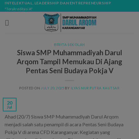
Skip
modal-check
INTELEKTUAL, LEADERSHIP DAN ENTREPRENEURSHIP
"Terakreditasi A"
to
content
BERITA SEKOLAH
Siswa SMP Muhammadiyah Darul
Arqom Tampil Memukau Di Ajang
Pentas Seni Budaya Pokja V
POSTED ON
JULY 20, 2025
BY
ILYAS NUR PUTRA KAUTSAR
20
Jul
Ahad (20/7) Siswa SMP Muhammadiyah Darul Arqom
menjadi salah satu penampil di acara Pentas Seni Budaya
Pokja V di arena CFD Karanganyar. Kegiatan yang