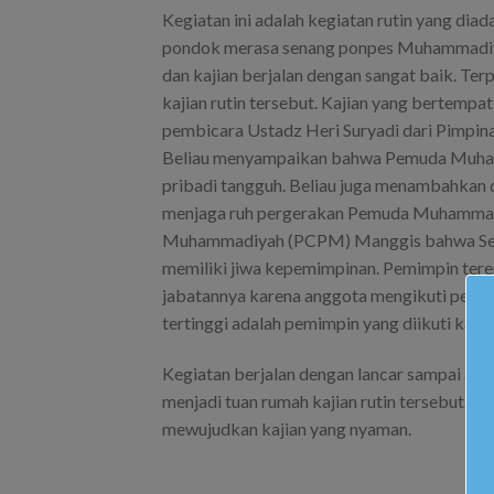
Kegiatan ini adalah kegiatan rutin yang di
pondok merasa senang ponpes Muhammadiyah
dan kajian berjalan dengan sangat baik. Te
kajian rutin tersebut. Kajian yang bertem
pembicara Ustadz Heri Suryadi dari Pimp
Beliau menyampaikan bahwa Pemuda Muha pe
pribadi tangguh. Beliau juga menambahkan d
menjaga ruh pergerakan Pemuda Muhammadi
Muhammadiyah (PCPM) Manggis bahwa Sel
memiliki jiwa kepemimpinan. Pemimpin tere
jabatannya karena anggota mengikuti pemimp
tertinggi adalah pemimpin yang diikuti kare
Kegiatan berjalan dengan lancar sampai a
menjadi tuan rumah kajian rutin tersebut. S
mewujudkan kajian yang nyaman.