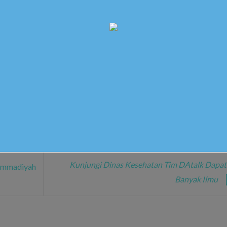
osted in
Berita Sekolah
. Bookmark the
permalink
.
UTSAR
Kunjungi Dinas Kesehatan Tim DAtalk Dapa
ammadiyah
Banyak Ilmu