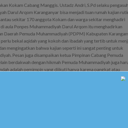
adakan Kokam Cabang Manggis. Ustadz Andri, S.Pd selaku pengasu
 Darul Arqom Karanganyar bisa menjadi tuan rumah kajian ruti
rpantau sekitar 170 anggota Kokam dan warga sekitar menghadiri
pat di aula Ponpes Muhammadiyah Darul Arqom itu menghadirkan
inan Daerah Pemuda Muhammadiyah (PDPM) Kabupaten Karangany
rlu bekal aqidah yang kokoh dan ibadah yang tertib untuk menj
an mengingatkan bahwa kajian seperti ini sangat penting untuk
yah. Pesan juga disampaikan ketua Pimpinan Cabang Pemuda
ain berdakwah dengan hikmah Pemuda Muhammadiyah juga har
ndah adalah pemimpin yang diikuti hanya karena pangkat atau
in seperti ini hanya karena rasa takut semata. Kategori pemimpi
na ide dan gagasannya.
khir acara. Ponpes Muhammadiyah Darul Arqom Karanganyar akan
egenap asatidz dan santri mengaku siap menjadi tuan rumah kajian 