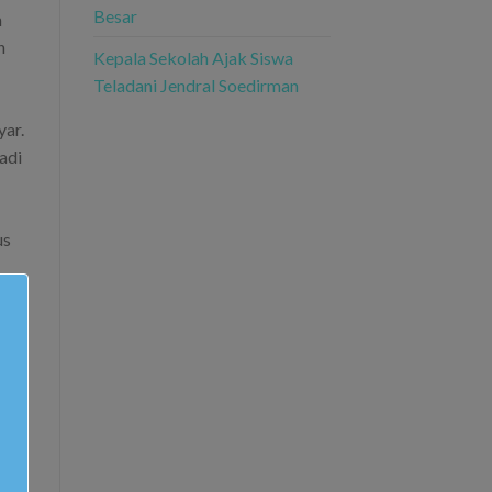
Besar
h
n
Kepala Sekolah Ajak Siswa
Teladani Jendral Soedirman
ar.
adi
us
n
dan