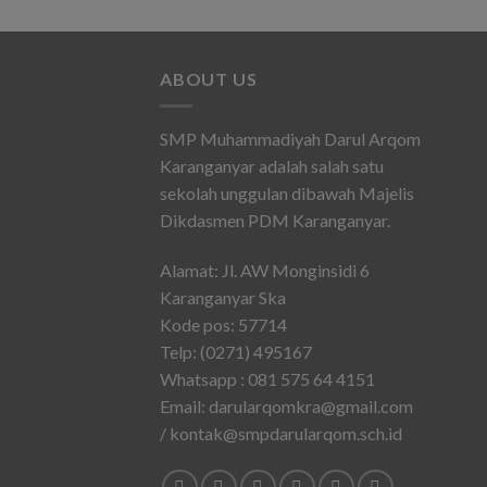
ABOUT US
SMP Muhammadiyah Darul Arqom
Karanganyar adalah salah satu
sekolah unggulan dibawah Majelis
Dikdasmen PDM Karanganyar.
Alamat: Jl. AW Monginsidi 6
Karanganyar Ska
Kode pos: 57714
Telp: (0271) 495167
Whatsapp : 081 575 64 4151
Email: darularqomkra@gmail.com
/ kontak@smpdarularqom.sch.id