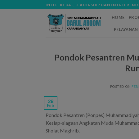
Skip
modal-check
INTELEKTUAL, LEADERSHIP DAN ENTREPRENE
to
HOME
PROF
content
PELAYANAN 
Pondok Pesantren Mu
Rum
POSTED ON
FEB
28
Feb
Pondok Pesantren (Ponpes) Muhammadiyah 
Kesiap-siagaan Angkatan Muda Muhammadiy
Sholat Maghrib.