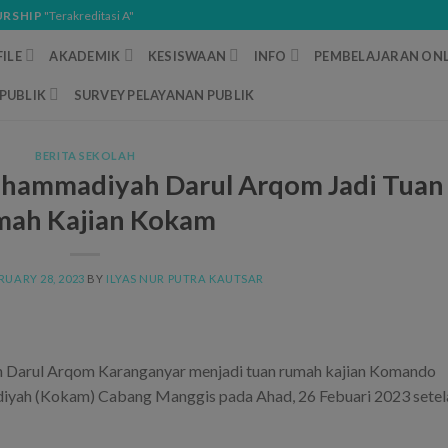
URSHIP
"Terakreditasi A"
ILE
AKADEMIK
KESISWAAN
INFO
PEMBELAJARAN ONL
PUBLIK
SURVEY PELAYANAN PUBLIK
BERITA SEKOLAH
hammadiyah Darul Arqom Jadi Tuan
ah Kajian Kokam
RUARY 28, 2023
BY
ILYAS NUR PUTRA KAUTSAR
Darul Arqom Karanganyar menjadi tuan rumah kajian Komando
ah (Kokam) Cabang Manggis pada Ahad, 26 Febuari 2023 setel