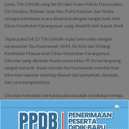
Lawu. Tim DAtalk yang terdiri dari Imam Habib Darussalam,
Giri Suratno, Ridwan, Ilyas Nur Putra Kautsar, dan Nadia
sebagai pembawa acara disambut dengan sangat baik oleh
Dinas Kesehatan Karanganyar yang diwakili oleh bapak Andi.
Tepat pukul 14.15 Tim DAtalk mulai take video dengan
narasumber Ibu Kusmawati, SKM, Str.Keb dari Bidang
Kesehatan Masyarakat Dinas Kesehatan Karanganyar.
Obrolan yang dipandu Nadia siswa kelas 9F ini berlangsung
sangat menarik. Awal obrolan Ibu Kusmawati memberikan
informasi seputar stunting diawali dari penyebab, dampak,
dan cara mengatasinya.
Obrolan kemudian berkutat pada masalah kesehatan remaja.
Banyak sekali informasi menarik yang diberikan seputar
kesehatan remaja dan beberapa pola hidup kurang sehat
yang sering dilakukan para remaja.