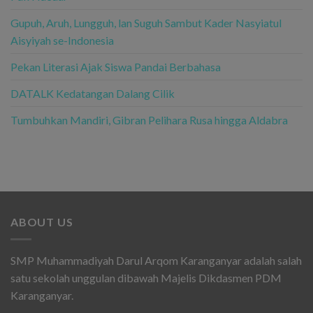
Gupuh, Aruh, Lungguh, lan Suguh Sambut Kader Nasyiatul
Aisyiyah se-Indonesia
Pekan Literasi Ajak Siswa Pandai Berbahasa
DATALK Kedatangan Dalang Cilik
Tumbuhkan Mandiri, Gibran Pelihara Rusa hingga Aldabra
ABOUT US
SMP Muhammadiyah Darul Arqom Karanganyar adalah salah
satu sekolah unggulan dibawah Majelis Dikdasmen PDM
Karanganyar.