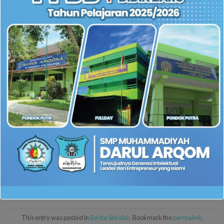
Nadia yang sangat piawai memandu acara membuat obrolan
sangat informatif. Obrolan bahkan mulai membicarakan tips
sehat di bulan Ramadhan. Take video selesai tepat beberapa
menit sebelum adzan Ashar dikumandangkan.
Acara ditutup dengan pemberian kenang-kenangan dari SMP
Muhammadiyah Darul Arqom Karanganyar kepada Dinas
Kesehatan Karanganyar. Ibu Kusmawati mengaku sangat
senang mendapat kunjungan dari tim DAtv dan berharap
kunjungan ini bukan kunjungan yang pertama dan terakhir.
“Semoga setelah ini terjadi kerjasama yang baik ya, dan main
ke sini lagi,” kata beliau di akhir obrolan.
This entry was posted in
Berita Sekolah
. Bookmark the
permalink
.