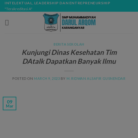
Skip
modal-check
INTELEKTUAL, LEADERSHIP DAN ENTREPRENEURSHIP
"Terakreditasi A"
to
content
BERITA SEKOLAH
Kunjungi Dinas Kesehatan Tim
DAtalk Dapatkan Banyak Ilmu
POSTED ON
MARCH 9, 2023
BY
M. RIDWAN ALSAFIR GUSNENDAR
09
Mar