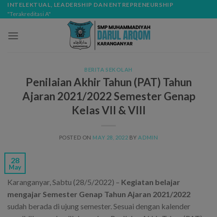
Skip
modal-check
INTELEKTUAL, LEADERSHIP DAN ENTREPRENEURSHIP
"Terakreditasi A"
to
content
BERITA SEKOLAH
Penilaian Akhir Tahun (PAT) Tahun
Ajaran 2021/2022 Semester Genap
Kelas VII & VIII
POSTED ON
MAY 28, 2022
BY
ADMIN
28
May
Karanganyar, Sabtu (28/5/2022) –
Kegiatan belajar
mengajar Semester Genap Tahun Ajaran 2021/2022
sudah berada di ujung semester. Sesuai dengan kalender