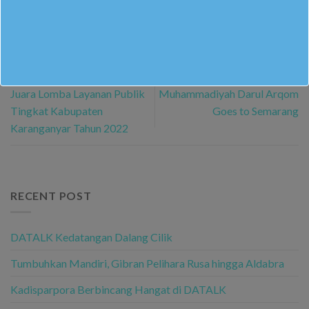
SMP Muhammadiyah Darul
Arqom Kembali Mendapat
Rihlah Angkatan Aqsara SMP
Juara Lomba Layanan Publik
Muhammadiyah Darul Arqom
Tingkat Kabupaten
Goes to Semarang
Karanganyar Tahun 2022
RECENT POST
DATALK Kedatangan Dalang Cilik
Tumbuhkan Mandiri, Gibran Pelihara Rusa hingga Aldabra
Kadisparpora Berbincang Hangat di DATALK