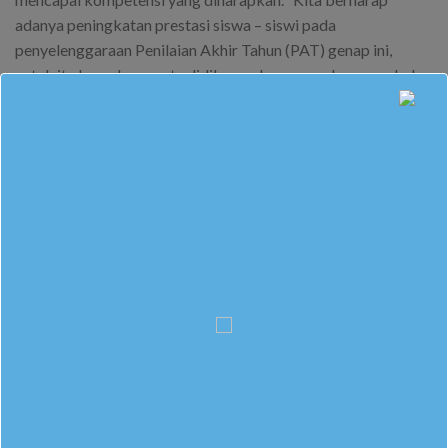
adanya peningkatan prestasi siswa – siswi pada
penyelenggaraan Penilaian Akhir Tahun (PAT) genap ini,
untuk itu kepada peserta didik agar bersungguh-sungguh dan
memanfaatkan waktu yang tersedia dalam mengerjakan soal-
soal yang diujikan sehingga dpat memperoleh hasil ujian yang
terbaik.
This entry was posted in
Berita Sekolah
. Bookmark the
permalink
.
ADMIN