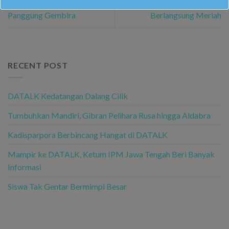
Kelas IX adakan Gladi Kotor
Darul Arqom Karanganyar
Panggung Gembira
Berlangsung Meriah
RECENT POST
DATALK Kedatangan Dalang Cilik
Tumbuhkan Mandiri, Gibran Pelihara Rusa hingga Aldabra
Kadisparpora Berbincang Hangat di DATALK
Mampir ke DATALK, Ketum IPM Jawa Tengah Beri Banyak
Informasi
Siswa Tak Gentar Bermimpi Besar