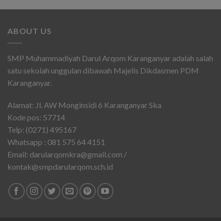
ABOUT US
SMP Muhammadiyah Darul Arqom Karanganyar adalah salah
satu sekolah unggulan dibawah Majelis Dikdasmen PDM
Karanganyar.
Alamat: Jl. AW Monginsidi 6 Karanganyar Ska
Kode pos: 57714
Telp: (0271) 495167
Whatsapp : 081 575 64 4151
Email: darularqomkra@gmail.com /
kontak@smpdarularqom.sch.id