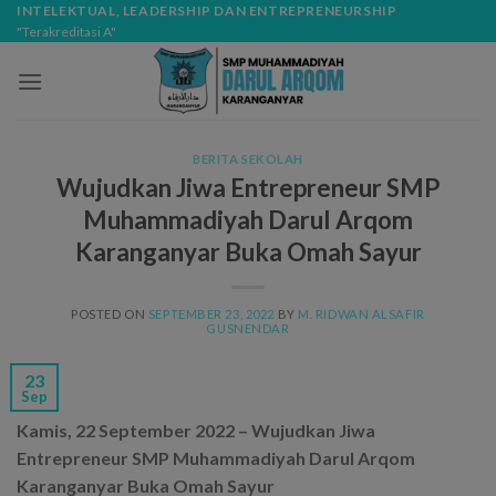
Skip
modal-check
INTELEKTUAL, LEADERSHIP DAN ENTREPRENEURSHIP
"Terakreditasi A"
to
content
BERITA SEKOLAH
Wujudkan Jiwa Entrepreneur SMP
Muhammadiyah Darul Arqom
Karanganyar Buka Omah Sayur
POSTED ON
SEPTEMBER 23, 2022
BY
M. RIDWAN ALSAFIR
GUSNENDAR
23
Sep
Kamis, 22 September 2022 – Wujudkan Jiwa
Entrepreneur SMP Muhammadiyah Darul Arqom
Karanganyar Buka Omah Sayur