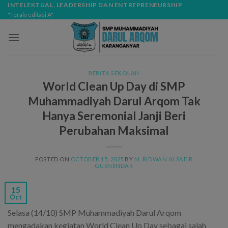
Skip
modal-check
INTELEKTUAL, LEADERSHIP DAN ENTREPRENEURSHIP
"Terakreditasi A"
to
content
BERITA SEKOLAH
World Clean Up Day di SMP
Muhammadiyah Darul Arqom Tak
Hanya Seremonial Janji Beri
Perubahan Maksimal
POSTED ON
OCTOBER 15, 2025
BY
M. RIDWAN ALSAFIR
GUSNENDAR
15
Oct
Selasa (14/10) SMP Muhammadiyah Darul Arqom
mengadakan kegiatan World Clean Up Day sebagai salah