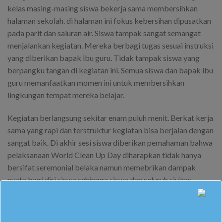
kelas masing-masing siswa bekerja sama membersihkan
halaman sekolah. di halaman ini fokus kebersihan dipusatkan
pada parit dan saluran air. Siswa tampak sangat semangat
menjalankan kegiatan. Mereka berbagi tugas sesuai instruksi
yang diberikan bapak ibu guru. Tidak tampak siswa yang
berpangku tangan di kegiatan ini. Semua siswa dan bapak ibu
guru memanfaatkan momen ini untuk membersihkan
lingkungan tempat mereka belajar.
Kegiatan berlangsung sekitar enam puluh menit. Berkat kerja
sama yang rapi dan terstruktur kegiatan bisa berjalan dengan
sangat baik. Di akhir sesi siswa diberikan pemahaman bahwa
pelaksanaan World Clean Up Day diharapkan tidak hanya
bersifat seremonial belaka namun memebrikan dampak
nyata bagi diri siswa sehingga siswa dan seluruh sivitas
akademika SMP Muhammadiyah Darul Arqom menerapkan
hidup bersih sebagai salah satu jati diri mereka.