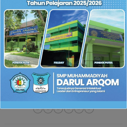
Contoh kasus ada siswa SMP menganiaya temannya dan
orangtua korban tidak terima kemudian menempuh jalur
hukum. Maka dari itu kalian (siswa SMP) harus hati-hati
dalam bertindak. Jangan pernah melakukan perundungan. Di
akhir sesi Bu Hastin berpesan kepada seluruh pelajar untuk
tidak mudah terlibat dalam ajakan yang mengarah pada
tindak kriminal, mengisi hari dengan berbagai tindakan
positif, dan jangan lupa beribadah.