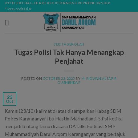
Skip
modal-check
INTELEKTUAL, LEADERSHIP DAN ENTREPRENEURSHIP
"Terakreditasi A"
to
content
BERITA SEKOLAH
Tugas Polisi Tak Hanya Menangkap
Penjahat
POSTED ON
OCTOBER 23, 2025
BY
M. RIDWAN ALSAFIR
GUSNENDAR
23
Oct
Kamis (23/10) kalimat di atas disampaikan Kabag SDM
Polres Karanganyar Ibu Hastin Marhadjanti, S.Psi ketika
menjadi bintang tamu di acara DATalk. Podcast SMP
Muhammadiyah Darul Arqom Karanganyar yang bertajuk