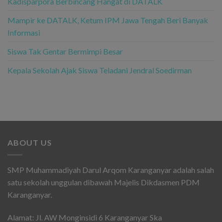
Kadisparpora Berbincang Hangat di DATALK
Mampir ke DATALK, Ketum IPM Jawa Tengah Beri Banyak
Informasi
Siswa Tak Gentar Bermimpi Besar
Kepala Sekolah Ajak Siswa Teladani Jendral Soedirman
ABOUT US
SMP Muhammadiyah Darul Arqom Karanganyar adalah salah
satu sekolah unggulan dibawah Majelis Dikdasmen PDM
Karanganyar.
Alamat: Jl. AW Monginsidi 6 Karanganyar Ska