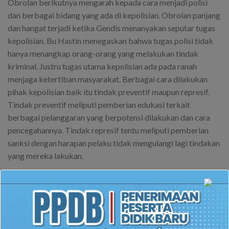
Obrolan berikutnya mengarah kepada cara menjadi polisi
dan berbagai bidang yang ada di kepolisian. Obrolan panjang
dan hangat terjadi ketika Gendis menanyakan seputar tugas
kepolisian. Bu Hastin menegaskan bahwa tugas polisi tidak
hanya menangkap orang-orang yang melakukan tindak
kriminal. Justru tugas utama kepolisian ada pada ranah
menjaga ketertiban masyarakat. Berbagai cara dilakukan
pihak kepolisian baik itu tindak preventif maupun represif.
Tindak preventif meliputi pemberian edukasi terkait
berbagai pelanggaran yang berpotensi dilakukan dan cara
pencegahannya. Tindak represif tentu meliputi pemberian
sanksi dengan harapan pelaku tidak mengulangi lagi tindakan
yang mereka lakukan.
Gendis tidak bisa menyembunyikan ekspresi terkejut ketika
menerima jawaban dari pertanyaan seputar apakah mungkin
anak seusianya (Pelajar SMP) bisa dijerat tindak pidana. Bu
Hastin menyampaikan bahwa hal itu sangat mungkin terjadi.