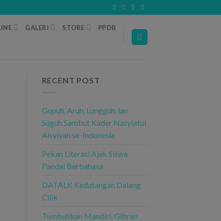
INE
GALERI
STORE
PPDB
RECENT POST
Gupuh, Aruh, Lungguh, lan
Suguh Sambut Kader Nasyiatul
Aisyiyah se-Indonesia
Pekan Literasi Ajak Siswa
Pandai Berbahasa
DATALK Kedatangan Dalang
Cilik
Tumbuhkan Mandiri, Gibran