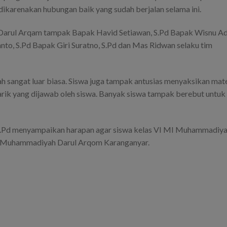
karenakan hubungan baik yang sudah berjalan selama ini.
rul Arqam tampak Bapak Havid Setiawan, S.Pd Bapak Wisnu Ad
anto, S.Pd Bapak Giri Suratno, S.Pd dan Mas Ridwan selaku tim
angat luar biasa. Siswa juga tampak antusias menyaksikan mate
narik yang dijawab oleh siswa. Banyak siswa tampak berebut untuk
, S.Pd menyampaikan harapan agar siswa kelas VI MI Muhammadiy
MP Muhammadiyah Darul Arqom Karanganyar.