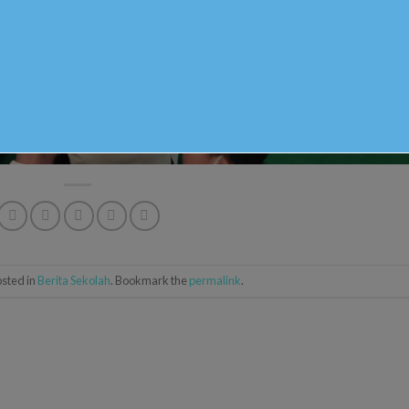
osted in
Berita Sekolah
. Bookmark the
permalink
.