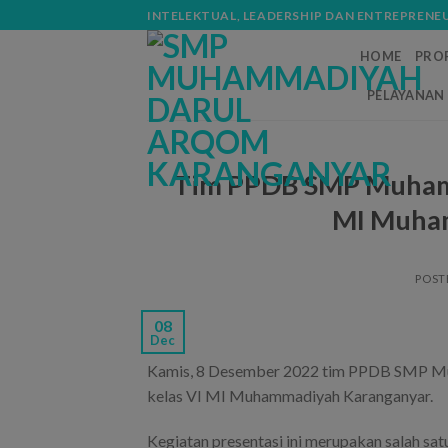
Skip
modal-check
INTELEKTUAL, LEADERSHIP DAN ENTREPRENE
to
HOME
PROF
content
PELAYANAN 
Tim PPDB SMP Muhamm
MI Muha
POST
08
Dec
Kamis, 8 Desember 2022 tim PPDB SMP Muh
kelas VI MI Muhammadiyah Karanganyar.
Kegiatan presentasi ini merupakan salah 