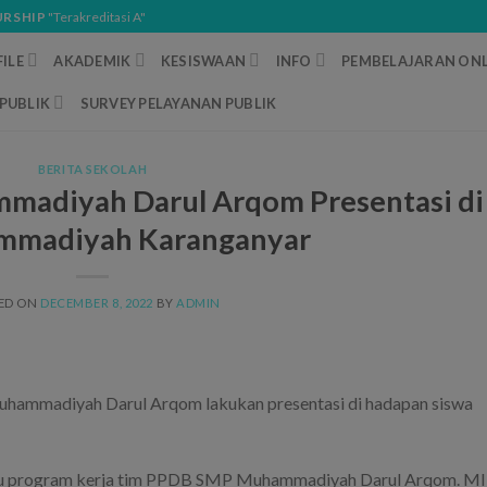
URSHIP
"Terakreditasi A"
ILE
AKADEMIK
KESISWAAN
INFO
PEMBELAJARAN ONL
PUBLIK
SURVEY PELAYANAN PUBLIK
BERITA SEKOLAH
adiyah Darul Arqom Presentasi di
mmadiyah Karanganyar
ED ON
DECEMBER 8, 2022
BY
ADMIN
ammadiyah Darul Arqom lakukan presentasi di hadapan siswa
satu program kerja tim PPDB SMP Muhammadiyah Darul Arqom. MI