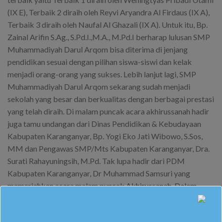
(IX E), Terbaik 2 diraih oleh Reyvi Aryandra Al Firdaus (IX A),
Terbaik 3 diraih oleh Naufal Al Ghazali (IX A). Untuk itu, Bp.
Zainal Arifin S.Ag., S.Pd.I.,M.A., M.Pd.I berharap lulusan SMP
Muhammadiyah Darul Arqom bisa diterima di jenjang
pendidikan sesuai dengan pilihan siswa-siswi dan kelak
menjadi orang-orang yang sukses. Lebih lanjut lagi, SMP
Muhammadiyah Darul Arqom sekarang sudah menjadi
sekolah yang besar dan berkualitas dengan berbagai prestasi
yang telah diraih. Di malam puncak acara akhirussanah hadir
juga tamu undangan dari Dinas Pendidikan & Kebudayaan
Kabupaten Karanganyar, Bp. Yogi Eko Jati Wibowo, S.Sos,
MM dan Pengawas SMP/Mts Kabupaten Karanganyar, Dra.
Surati Rahayuningsih, M.Pd. Tak lupa hadir dari PDM
Kabupaten Karanganyar, Dr Muhammad Samsuri yang
memeriahkan acara malam puncak Akhirussanah. Dalam
sambutannya, Dr Muhammad Samsuri mengucapkan selamat
kepada Kepala Sekolah, segenap guru dan karyawan yang