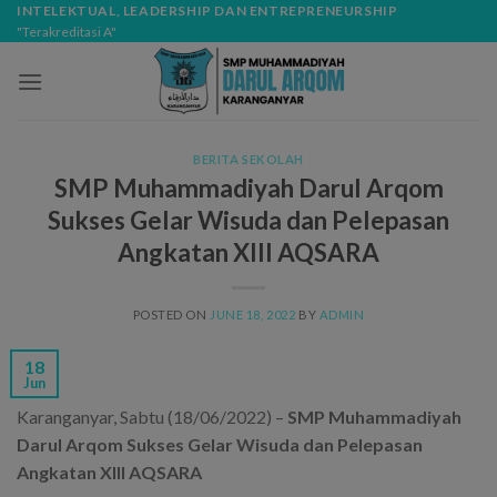
Skip
modal-check
INTELEKTUAL, LEADERSHIP DAN ENTREPRENEURSHIP
"Terakreditasi A"
to
content
BERITA SEKOLAH
SMP Muhammadiyah Darul Arqom
Sukses Gelar Wisuda dan Pelepasan
Angkatan XIII AQSARA
POSTED ON
JUNE 18, 2022
BY
ADMIN
18
Jun
Karanganyar, Sabtu (18/06/2022) –
SMP Muhammadiyah
Darul Arqom Sukses Gelar Wisuda dan Pelepasan
Angkatan XIII AQSARA