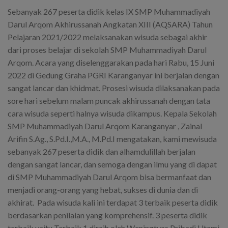
Sebanyak 267 peserta didik kelas IX SMP Muhammadiyah
Darul Arqom Akhirussanah Angkatan XIII (AQSARA) Tahun
Pelajaran 2021/2022 melaksanakan wisuda sebagai akhir
dari proses belajar di sekolah SMP Muhammadiyah Darul
Arqom. Acara yang diselenggarakan pada hari Rabu, 15 Juni
2022 di Gedung Graha PGRI Karanganyar ini berjalan dengan
sangat lancar dan khidmat. Prosesi wisuda dilaksanakan pada
sore hari sebelum malam puncak akhirussanah dengan tata
cara wisuda seperti halnya wisuda dikampus. Kepala Sekolah
SMP Muhammadiyah Darul Arqom Karanganyar , Zainal
Arifin S.Ag., S.Pd.I.,M.A., M.Pd.I mengatakan, kami mewisuda
sebanyak 267 peserta didik dan alhamdulillah berjalan
dengan sangat lancar, dan semoga dengan ilmu yang di dapat
di SMP Muhammadiyah Darul Arqom bisa bermanfaat dan
menjadi orang-orang yang hebat, sukses di dunia dan di
akhirat. Pada wisuda kali ini terdapat 3 terbaik peserta didik
berdasarkan penilaian yang komprehensif. 3 peserta didik
terbaik yaitu Terbaik 1 diraih oleh Weningtyas Pribadi Utami