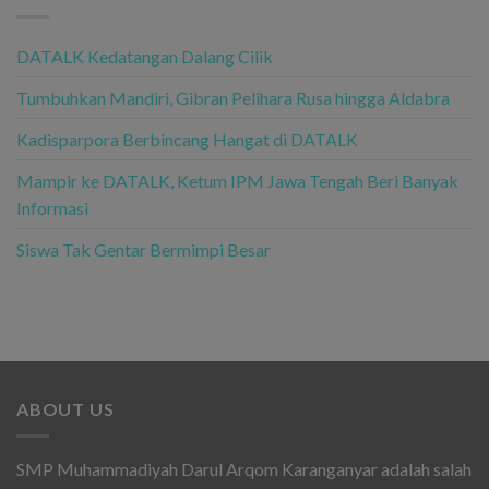
DATALK Kedatangan Dalang Cilik
Tumbuhkan Mandiri, Gibran Pelihara Rusa hingga Aldabra
Kadisparpora Berbincang Hangat di DATALK
Mampir ke DATALK, Ketum IPM Jawa Tengah Beri Banyak
Informasi
Siswa Tak Gentar Bermimpi Besar
ABOUT US
SMP Muhammadiyah Darul Arqom Karanganyar adalah salah