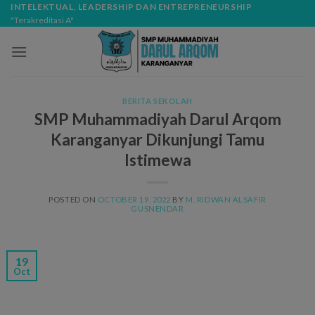
Skip
modal-check
INTELEKTUAL, LEADERSHIP DAN ENTREPRENEURSHIP
"Terakreditasi A"
to
content
BERITA SEKOLAH
SMP Muhammadiyah Darul Arqom
Karanganyar Dikunjungi Tamu
Istimewa
POSTED ON
OCTOBER 19, 2022
BY
M. RIDWAN ALSAFIR
GUSNENDAR
19
Oct