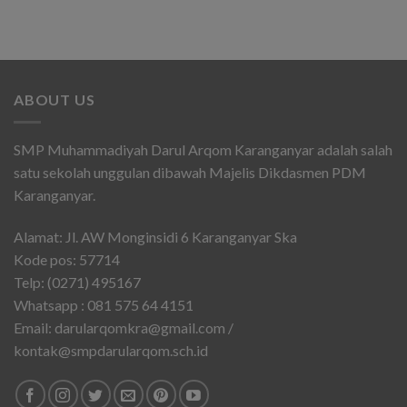
ABOUT US
SMP Muhammadiyah Darul Arqom Karanganyar adalah salah
satu sekolah unggulan dibawah Majelis Dikdasmen PDM
Karanganyar.
Alamat: Jl. AW Monginsidi 6 Karanganyar Ska
Kode pos: 57714
Telp: (0271) 495167
Whatsapp : 081 575 64 4151
Email: darularqomkra@gmail.com /
kontak@smpdarularqom.sch.id