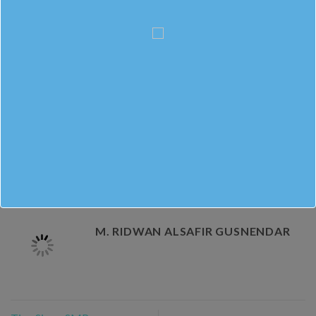
Bapak ibu guru MTs Negeri 12 Boyolali mengaku sangat
berterima kasih atas sambutan dan ilmu yang diberikan.
Mereka berharap ilmu yang sudah didapatkan bisa segera
diterapkan di MTs Negeri 12 Boyolali.
This entry was posted in
Berita Sekolah
. Bookmark the
permalink
.
M. RIDWAN ALSAFIR GUSNENDAR