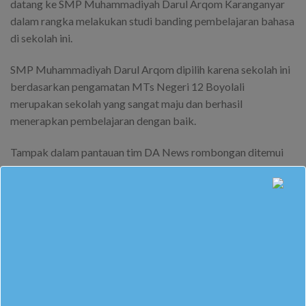
datang ke SMP Muhammadiyah Darul Arqom Karanganyar
dalam rangka melakukan studi banding pembelajaran bahasa
di sekolah ini.
SMP Muhammadiyah Darul Arqom dipilih karena sekolah ini
berdasarkan pengamatan MTs Negeri 12 Boyolali
merupakan sekolah yang sangat maju dan berhasil
menerapkan pembelajaran dengan baik.
Tampak dalam pantauan tim DA News rombongan ditemui
langsung oleh Bapak H. Zainal Arifin, S.Ag., S.Pd.I., MA.,
M.Pd.I selaku kepala SMP Muhammadiyah Darul Arqom
Karanganyar didampingi Bapak Herman Susilo, S.Pd.I dan Ibu
Realita Mardiana Putri, S.Pd.
Beberapa tanya jawab serius namun terbungkus dalam
suasana penuh kekeluargaan tampak selama acara
berlangsung.