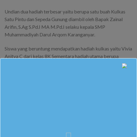
Undian dua hadiah terbesar yaitu berupa satu buah Kulkas
Satu Pintu dan Sepeda Gunung diambil oleh Bapak Zainal
Arifin, S.Ag S.Pd.I MA M.Pd.I selaku kepala SMP
Muhammadiyah Darul Arqom Karanganyar.
Siswa yang beruntung mendapatkan hadiah kulkas yaitu Vivia
Anitya C dari kelas 8K Sementara hadiah utama berupa
Sepeda Gunung didapatkan siswa bernama Anendra Aulia
Rahman dari kelas 7F.
Siswa yang memperoleh hadiah utama tampak sangat senang
dan mengaku terkejut. Kekecewaan siswa lain sedikit
terobati karena banyak dari mereka mendapatkan hadiah
hiburan berupa peralatan elektronik hingga perlengkapan
rumah tangga. Melalui pembagian door prize ini diharapkan
muktamar Muhammadiyah dan Aisyiyah ke 48 mampu
menularkan kebahagiaan bagi semua.