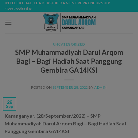
Skip
modal-check
INTELEKTUAL, LEADERSHIP DAN ENTREPRENEURSHIP
"Terakreditasi A"
to
content
UNCATEGORIZED
SMP Muhammadiyah Darul Arqom
Bagi – Bagi Hadiah Saat Panggung
Gembira GA14KSI
POSTED ON
SEPTEMBER 28, 2022
BY
ADMIN
28
Sep
Karanganyar, (28/September/2022) – SMP
Muhammadiyah Darul Arqom Bagi – Bagi Hadiah Saat
Panggung Gembira GA14KSI