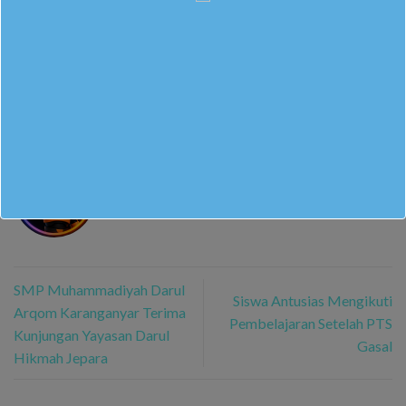
This entry was posted in
Uncategorized
. Bookmark the
permalink
.
ADMIN
SMP Muhammadiyah Darul
Siswa Antusias Mengikuti
Arqom Karanganyar Terima
Pembelajaran Setelah PTS
Kunjungan Yayasan Darul
Gasal
Hikmah Jepara