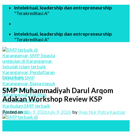
Skip
intelektual, leadership dan entrepreneurship
to
"Terakreditasi A"
content
intelektual, leadership dan entrepreneurship
"Terakreditasi A"
Berita Sekolah
SMP Muhammadiyah Darul Arqom
Adakan Workshop Review KSP
Posted on
July 9, 2026
July 9, 2026
by
Ilyas Nur Putra Kautsar
09
Jul