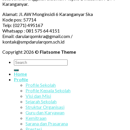
Karanganyar.
Alamat: Jl. AW Monginsidi 6 Karanganyar Ska
Kode pos: 57714
Telp: (0271) 495167
Whatsapp : 081 575 64 4151
Email: darularqomkra@gmail.com /
kontak@smpdarularqom.sch.id
Copyright 2026 ©
Flatsome Theme
Home
Profile
Profile Sekolah
Profile Kepala Sekolah
Visi dan Misi
Sejarah Sekolah
Struktur Organisasi
Guru dan Karyawan
Kemitraan
Sarana dan Prasarana
Prestasi