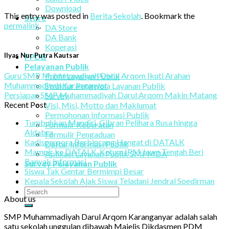
Download
This entry was posted in
Berita Sekolah
. Bookmark the
Store
permalink
.
DA Store
DA Bank
Koperasi
Ilyas Nur Putra Kautsar
PPDB
Pelayanan Publik
Guru SMP Muhammadiyah Darul Arqom Ikuti Arahan
Profil Layanan Publik
Muhammadiyah Karanganyar
Struktur Pengelola Layanan Publik
Persiapan SMP Muhammadiyah Darul Arqom Makin Matang
Survey
Recent Post
Visi, Misi, Motto dan Maklumat
Permohonan Informasi Publik
Tumbuhkan Mandiri, Gibran Pelihara Rusa hingga
Formulir Keberatan
Aldabra
Formulir Pengaduan
Kadisparpora Berbincang Hangat di DATALK
Daftar Informasi Publik
Mampir ke DATALK, Ketum IPM Jawa Tengah Beri
Aplikasi Layanan Publik SMPMDA
Banyak Informasi
Survey Pelayanan Publik
Siswa Tak Gentar Bermimpi Besar
Kepala Sekolah Ajak Siswa Teladani Jendral Soedirman
About us
SMP Muhammadiyah Darul Arqom Karanganyar adalah salah
satu sekolah unggulan dibawah Majelis Dikdasmen PDM