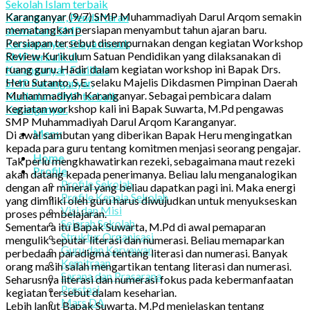
Karanganyar (9/7) SMP Muhammadiyah Darul Arqom semakin
mematangkan persiapan menyambut tahun ajaran baru.
Persiapan tersebut disempurnakan dengan kegiatan Workshop
Review Kurikulum Satuan Pendidikan yang dilaksanakan di
ruang guru. Hadir dalam kegiatan workshop ini Bapak Drs.
Heru Sutanto, S.E. selaku Majelis Dikdasmen Pimpinan Daerah
Muhammadiyah Karanganyar. Sebagai pembicara dalam
kegiatan workshop kali ini Bapak Suwarta, M.Pd pengawas
SMP Muhammadiyah Darul Arqom Karanganyar.
Menu
Di awal sambutan yang diberikan Bapak Heru mengingatkan
kepada para guru tentang komitmen menjasi seorang pengajar.
Home
Tak perlu mengkhawatirkan rezeki, sebagaimana maut rezeki
Profile
akan datang kepada penerimanya. Beliau lalu menganalogikan
Profile Sekolah
dengan air mineral yang beliau dapatkan pagi ini. Maka energi
Profile Kepala Sekolah
yang dimiliki oleh guru harus diwujudkan untuk menyukseskan
Visi dan Misi
proses pembelajaran.
Sejarah Sekolah
Sementara itu Bapak Suwarta, M.Pd di awal pemaparan
Struktur Organisasi
mengulik seputar literasi dan numerasi. Beliau memaparkan
Guru dan Karyawan
perbedaan paradigma tentang literasi dan numerasi. Banyak
Kemitraan
orang masih salah mengartikan tentang literasi dan numerasi.
Sarana dan Prasarana
Seharusnya literasi dan numerasi fokus pada kebermanfaatan
Prestasi
kegiatan tersebut dalam keseharian.
Mars DA
Lebih lanjut Bapak Suwarta, M.Pd menjelaskan tentang