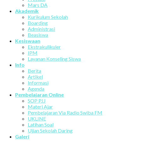
Mars DA
Akademik
Kurikulum Sekolah
Boarding
Administrasi
Beasiswa
Kesiswaan
Ekstrakulikuler
IPM
Layanan Konseling Siswa
Info
Berita
Artikel
Informasi
Agenda
Pembelajaran Online
SOP PJJ
Materi Ajar
Pembelajaran Via Radio Swiba FM
UKLINE
Latihan Soal
Ujian Sekolah Daring
Galeri