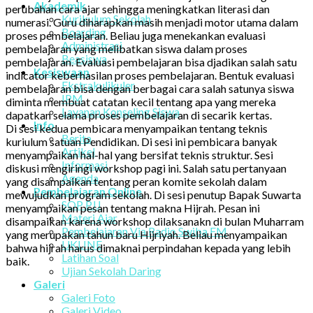
Akademik
perubahan cara ajar sehingga meningkatkan literasi dan
Kurikulum Sekolah
numerasi. Guru diharapkan masih menjadi motor utama dalam
Boarding
proses pembelajaran. Beliau juga menekankan evaluasi
Administrasi
pembelajaran yang melibatkan siswa dalam proses
Beasiswa
pembelajaran. Evaluasi pembelajaran bisa djadikan salah satu
Kesiswaan
indicator keberhasilan proses pembelajaran. Bentuk evaluasi
Ekstrakulikuler
pembelajaran bisa dengan berbagai cara salah satunya siswa
IPM
diminta membuat catatan kecil tentang apa yang mereka
Layanan Konseling Siswa
dapatkan selama proses pembelajaran di secarik kertas.
Info
Di sesi kedua pembicara menyampaikan tentang teknis
Berita
kuriulum satuan Pendidikan. Di sesi ini pembicara banyak
Artikel
menyampaikan hal-hal yang bersifat teknis struktur. Sesi
Informasi
diskusi mengiringi workshop pagi ini. Salah satu pertanyaan
Agenda
yang disampaikan tentang peran komite sekolah dalam
Pembelajaran Online
mewujudkan program sekolah. Di sesi penutup Bapak Suwarta
SOP PJJ
menyampaikan pesan tentang makna Hijrah. Pesan ini
Materi Ajar
disampaikan karena workshop dilaksanakn di bulan Muharram
Pembelajaran Via Radio Swiba FM
yang merupakan tahun baru Hijriyah. Beliau menyampaikan
UKLINE
bahwa hijrah harus dimaknai perpindahan kepada yang lebih
Latihan Soal
baik.
Ujian Sekolah Daring
Galeri
Galeri Foto
Galeri Video