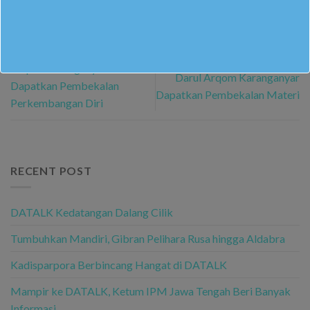
SMP Muhammadiyah Darul
IPM SMP Muhammadiyah
Arqom Karanganyar
Darul Arqom Karanganyar
Dapatkan Pembekalan
Dapatkan Pembekalan Materi
Perkembangan Diri
RECENT POST
DATALK Kedatangan Dalang Cilik
Tumbuhkan Mandiri, Gibran Pelihara Rusa hingga Aldabra
Kadisparpora Berbincang Hangat di DATALK
Mampir ke DATALK, Ketum IPM Jawa Tengah Beri Banyak
Informasi