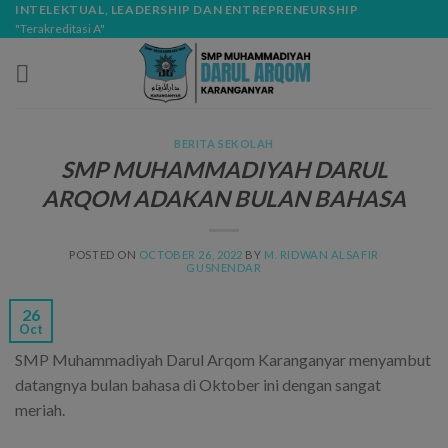
Skip
modal-check
INTELEKTUAL, LEADERSHIP DAN ENTREPRENEURSHIP
"Terakreditasi A"
to
content
BERITA SEKOLAH
SMP MUHAMMADIYAH DARUL
ARQOM ADAKAN BULAN BAHASA
POSTED ON
OCTOBER 26, 2022
BY
M. RIDWAN ALSAFIR
GUSNENDAR
26
Oct
SMP Muhammadiyah Darul Arqom Karanganyar menyambut
datangnya bulan bahasa di Oktober ini dengan sangat
meriah.