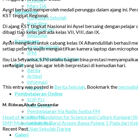
Mars DA
Aysel berhasil memperoleh medali perunggu dalam ajang ini. Pe
Akademik
KST tingkat Regional.
Kurikulum Sekolah
Boarding
Di ajang KST tingkat Nasional ini Aysel bersaing dengan pelajar
Administrasi
dibagi tiap kelas jadi ada kelas VII, VIII, dan IX.
Beasiswa
Kesiswaan
Aysel mengikuti untuk cabang kelas IX Alhamdulillah berhasil 
Ekstrakulikuler
setiap peserta wajib mengaktifkan kamera laptop dan micropho
IPM
Layanan Konseling Siswa
Ibu Lia Setyanisa, S.Pd selaku bagian bina prestasi menyampai
Info
semangat yang lain agar lebih berprestasi di kemudian hari.
Berita
Artikel
Informasi
This entry was posted in
Berita Sekolah
. Bookmark the
permalin
Agenda
Pembelajaran Online
SOP PJJ
Materi Ajar
M. Ridwan Alsafir Gusnendar
Pembelajaran Via Radio Swiba FM
UKLINE
Head of Istanbul Foundation for Science and Culture Kunjung
Latihan Soal
SMP Muhammadiyah Darul Arqom Bawa Pulang 5 Piala dari Ke
Ujian Sekolah Daring
Recent Post
Galeri