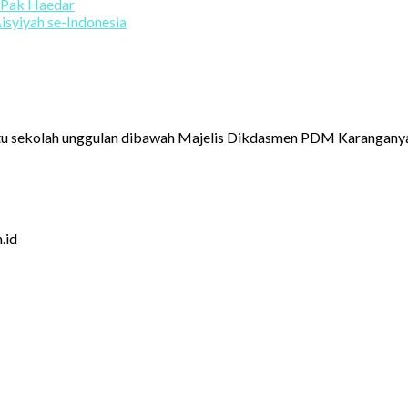
 Pak Haedar
isyiyah se-Indonesia
u sekolah unggulan dibawah Majelis Dikdasmen PDM Karanganya
.id