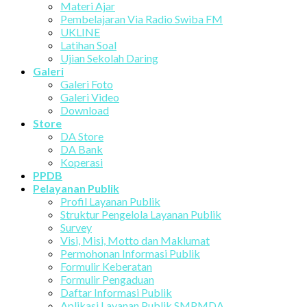
Materi Ajar
Pembelajaran Via Radio Swiba FM
UKLINE
Latihan Soal
Ujian Sekolah Daring
Galeri
Galeri Foto
Galeri Video
Download
Store
DA Store
DA Bank
Koperasi
PPDB
Pelayanan Publik
Profil Layanan Publik
Struktur Pengelola Layanan Publik
Survey
Visi, Misi, Motto dan Maklumat
Permohonan Informasi Publik
Formulir Keberatan
Formulir Pengaduan
Daftar Informasi Publik
Aplikasi Layanan Publik SMPMDA