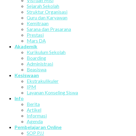
Visi dan Misi
Sejarah Sekolah
Struktur Organisasi
Guru dan Karyawan
Kemitraan
Sarana dan Prasarana
Prestasi
Mars DA
Akademik
Kurikulum Sekolah
Boarding
Administrasi
Beasiswa
Kesiswaan
Ekstrakulikuler
IPM
Layanan Konseling Siswa
Info
Berita
Artikel
Informasi
Agenda
Pembelajaran Online
SOP PJJ