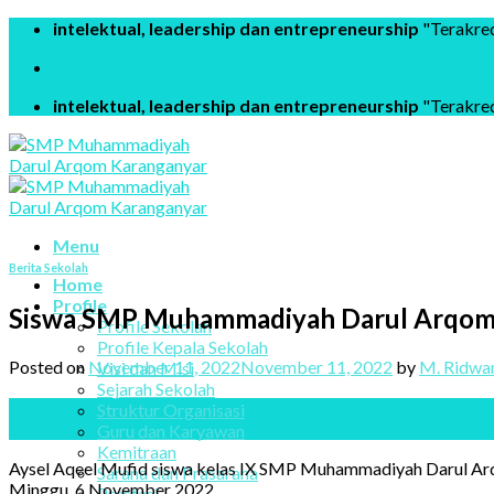
Skip
intelektual, leadership dan entrepreneurship
"Terakred
to
content
intelektual, leadership dan entrepreneurship
"Terakred
Menu
Berita Sekolah
Home
Profile
Siswa SMP Muhammadiyah Darul Arqom R
Profile Sekolah
Profile Kepala Sekolah
Posted on
November 11, 2022
November 11, 2022
by
M. Ridwan
Visi dan Misi
Sejarah Sekolah
11
Struktur Organisasi
Nov
Guru dan Karyawan
Kemitraan
Aysel Aqeel Mufid siswa kelas IX SMP Muhammadiyah Darul Ar
Sarana dan Prasarana
Minggu, 6 November 2022.
Prestasi