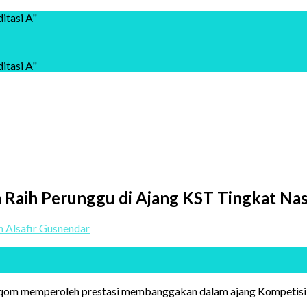
itasi A"
itasi A"
aih Perunggu di Ajang KST Tingkat Nas
 Alsafir Gusnendar
qom memperoleh prestasi membanggakan dalam ajang Kompetisi S