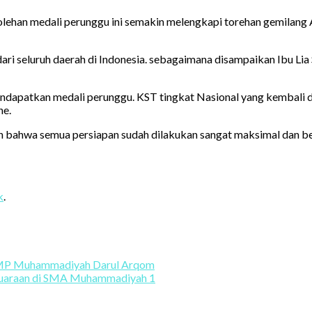
rolehan medali perunggu ini semakin melengkapi torehan gemilan
 dari seluruh daerah di Indonesia. sebagaimana disampaikan Ibu L
mendapatkan medali perunggu. KST tingkat Nasional yang kembali 
ne.
kan bahwa semua persiapan sudah dilakukan sangat maksimal dan be
k
.
i SMP Muhammadiyah Darul Arqom
juaraan di SMA Muhammadiyah 1