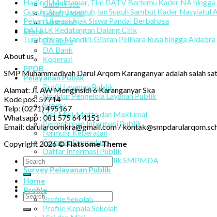
Hadir di Muktamar, Tim DATV Bertemu Kader NA hingga
Galeri Foto
Gupuh, Aruh, Lungguh, lan Suguh Sambut Kader Nasyiatul A
Galeri Video
Pekan Literasi Ajak Siswa Pandai Berbahasa
Download
DATALK Kedatangan Dalang Cilik
Store
Tumbuhkan Mandiri, Gibran Pelihara Rusa hingga Aldabra
DA Store
DA Bank
About us
Koperasi
PPDB
SMP Muhammadiyah Darul Arqom Karanganyar adalah salah sat
Pelayanan Publik
Profil Layanan Publik
Alamat: Jl. AW Monginsidi 6 Karanganyar Ska
Struktur Pengelola Layanan Publik
Kode pos: 57714
Survey
Telp: (0271) 495167
Visi, Misi, Motto dan Maklumat
Whatsapp : 081 575 64 4151
Permohonan Informasi Publik
Email: darularqomkra@gmail.com / kontak@smpdarularqom.sch
Formulir Keberatan
Formulir Pengaduan
Copyright 2026 ©
Flatsome Theme
Daftar Informasi Publik
Aplikasi Layanan Publik SMPMDA
Survey Pelayanan Publik
Home
Profile
Profile Sekolah
Profile Kepala Sekolah