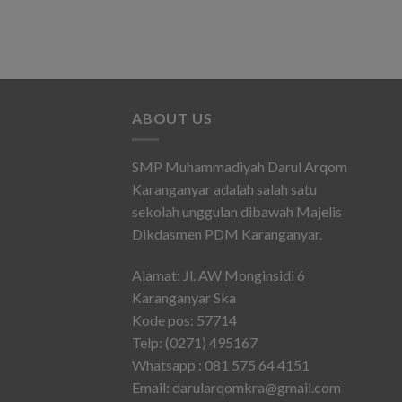
ABOUT US
SMP Muhammadiyah Darul Arqom
Karanganyar adalah salah satu
sekolah unggulan dibawah Majelis
Dikdasmen PDM Karanganyar.
Alamat: Jl. AW Monginsidi 6
Karanganyar Ska
Kode pos: 57714
Telp: (0271) 495167
Whatsapp : 081 575 64 4151
Email: darularqomkra@gmail.com