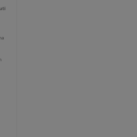
uti
ma
n