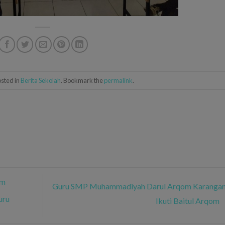
osted in
Berita Sekolah
. Bookmark the
permalink
.
om
Guru SMP Muhammadiyah Darul Arqom Karangan
uru
Ikuti Baitul Arqom