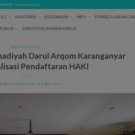
URSHIP
"Terakreditasi A"
ILE
AKADEMIK
KESISWAAN
INFO
PEMBELAJARAN ONL
PUBLIK
SURVEY PELAYANAN PUBLIK
BERITA SEKOLAH
diyah Darul Arqom Karanganyar
alisasi Pendaftaran HAKI
ED ON
SEPTEMBER 30, 2022
BY
ADMIN