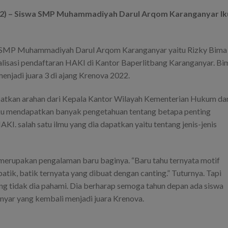
22) – Siswa SMP Muhammadiyah Darul Arqom Karanganyar Ik
wa SMP Muhammadiyah Darul Arqom Karanganyar yaitu Rizky Bima
alisasi pendaftaran HAKI di Kantor Baperlitbang Karanganyar. Bi
menjadi juara 3 di ajang Krenova 2022.
patkan arahan dari Kepala Kantor Wilayah Kementerian Hukum da
 mendapatkan banyak pengetahuan tentang betapa penting
KI. salah satu ilmu yang dia dapatkan yaitu tentang jenis-jenis
erupakan pengalaman baru baginya. “Baru tahu ternyata motif
 batik, batik ternyata yang dibuat dengan canting.” Tuturnya. Tapi
g tidak dia pahami. Dia berharap semoga tahun depan ada siswa
r yang kembali menjadi juara Krenova.