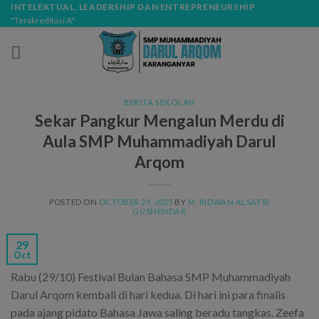
Skip
modal-check
INTELEKTUAL, LEADERSHIP DAN ENTREPRENEURSHIP
"Terakreditasi A"
to
content
BERITA SEKOLAH
Sekar Pangkur Mengalun Merdu di
Aula SMP Muhammadiyah Darul
Arqom
POSTED ON
OCTOBER 29, 2025
BY
M. RIDWAN ALSAFIR
GUSNENDAR
29
Oct
Rabu (29/10) Festival Bulan Bahasa SMP Muhammadiyah
Darul Arqom kembali di hari kedua. Di hari ini para finalis
pada ajang pidato Bahasa Jawa saling beradu tangkas. Zeefa