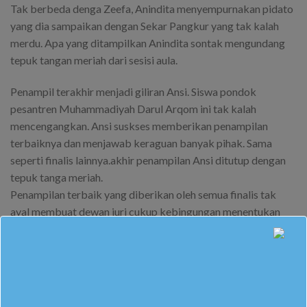
Tak berbeda denga Zeefa, Anindita menyempurnakan pidato
yang dia sampaikan dengan Sekar Pangkur yang tak kalah
merdu. Apa yang ditampilkan Anindita sontak mengundang
tepuk tangan meriah dari sesisi aula.
Penampil terakhir menjadi giliran Ansi. Siswa pondok
pesantren Muhammadiyah Darul Arqom ini tak kalah
mencengangkan. Ansi suskses memberikan penampilan
terbaiknya dan menjawab keraguan banyak pihak. Sama
seperti finalis lainnya.akhir penampilan Ansi ditutup dengan
tepuk tanga meriah.
Penampilan terbaik yang diberikan oleh semua finalis tak
ayal membuat dewan juri cukup kebingungan menentukan
siapa yang layak dinobatkan untuk menjadi duta bahasa
Jawa. Hari kedua Festival Bulan Bahasa menyajikan
penampilan yang tak kalah menganggumkan dibanding
dengan hari pertama.