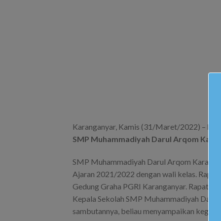
Karanganyar, Kamis (31/Maret/2022) –
Rap
SMP Muhammadiyah Darul Arqom Kara
SMP Muhammadiyah Darul Arqom Karangany
Ajaran 2021/2022 dengan wali kelas. Rapat 
Gedung Graha PGRI Karanganyar. Rapat dim
Kepala Sekolah SMP Muhammadiyah Darul Arqo
sambutannya, beliau menyampaikan kegiatan