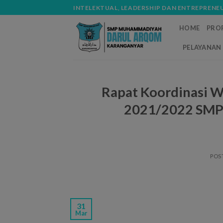
Skip
modal-check
INTELEKTUAL, LEADERSHIP DAN ENTREPRENE
to
HOME
PROF
content
PELAYANAN 
Rapat Koordinasi Wa
2021/2022 SMP
POS
31
Mar