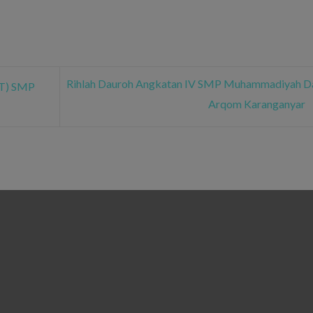
Rihlah Dauroh Angkatan IV SMP Muhammadiyah Da
AT) SMP
Arqom Karanganyar