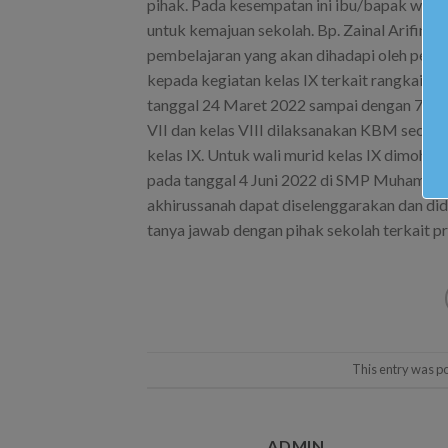
pihak. Pada kesempatan ini ibu/bapak wali
untuk kemajuan sekolah. Bp. Zainal Arifin, S
pembelajaran yang akan dihadapi oleh pesert
kepada kegiatan kelas IX terkait rangkaian 
tanggal 24 Maret 2022 sampai dengan 7 Apri
VII dan kelas VIII dilaksanakan KBM secara
kelas IX. Untuk wali murid kelas IX dimohon
pada tanggal 4 Juni 2022 di SMP Muhamma
akhirussanah dapat diselenggarakan dan dida
tanya jawab dengan pihak sekolah terkait 
This entry was p
ADMIN