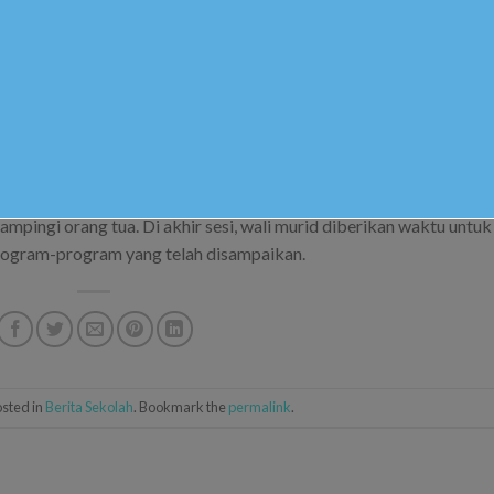
 murid dapat menyampaikan masukkan berupa saran atau kritikan
.Ag., S.Pd.I, M.A., M.Pd.I menyampaikan informasi terkait
a didik kelas IX. Informasi yang disampaikan antara lain, konsentr
kegiatan ujian. Pelaksanaan Penilaian Akhir Tahun (PAT) dimulai p
l 2022 yang saat ini pelaksanaannya masih berlangsung. Untuk ke
 daring karena ruang kelas mereka dipakai untuk pelaksanaan ujia
 mendampingi belajar saat di rumah. Kelulusan akan direncanakan
diyah Darul Arqom Karanganyar dan diharapkan pelaksanaan
mpingi orang tua. Di akhir sesi, wali murid diberikan waktu untuk
program-program yang telah disampaikan.
osted in
Berita Sekolah
. Bookmark the
permalink
.