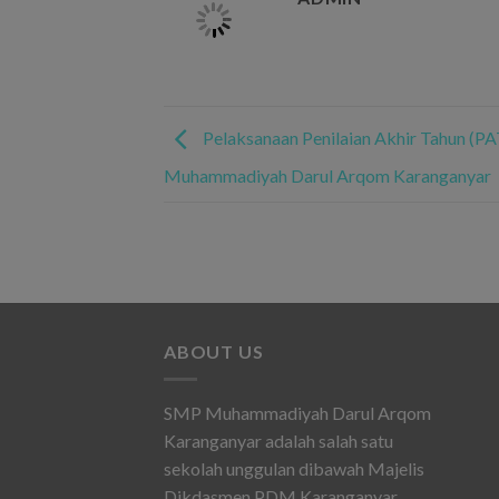
Pelaksanaan Penilaian Akhir Tahun (P
Muhammadiyah Darul Arqom Karanganyar
ABOUT US
SMP Muhammadiyah Darul Arqom
Karanganyar adalah salah satu
sekolah unggulan dibawah Majelis
Dikdasmen PDM Karanganyar.