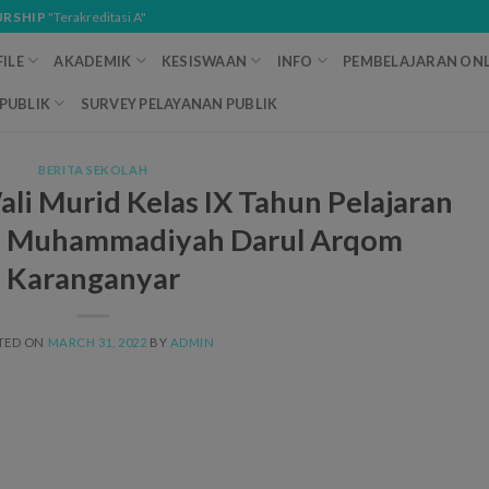
URSHIP
"Terakreditasi A"
ILE
AKADEMIK
KESISWAAN
INFO
PEMBELAJARAN ONL
PUBLIK
SURVEY PELAYANAN PUBLIK
BERITA SEKOLAH
li Murid Kelas IX Tahun Pelajaran
 Muhammadiyah Darul Arqom
Karanganyar
TED ON
MARCH 31, 2022
BY
ADMIN