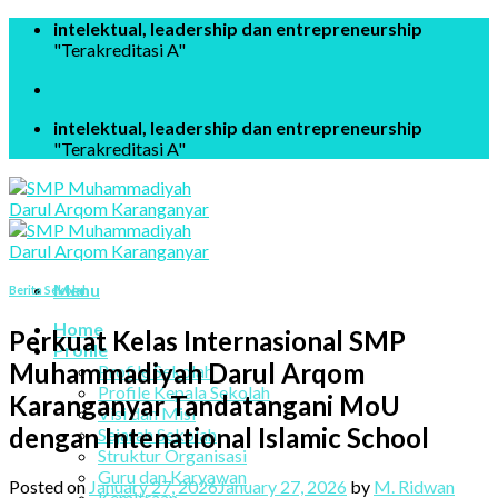
Skip
intelektual, leadership dan entrepreneurship
to
"Terakreditasi A"
content
intelektual, leadership dan entrepreneurship
"Terakreditasi A"
Menu
Berita Sekolah
Home
Perkuat Kelas Internasional SMP
Profile
Muhammadiyah Darul Arqom
Profile Sekolah
Profile Kepala Sekolah
Karanganyar Tandatangani MoU
Visi dan Misi
dengan Intenational Islamic School
Sejarah Sekolah
Struktur Organisasi
Guru dan Karyawan
Posted on
January 27, 2026
January 27, 2026
by
M. Ridwan
Kemitraan