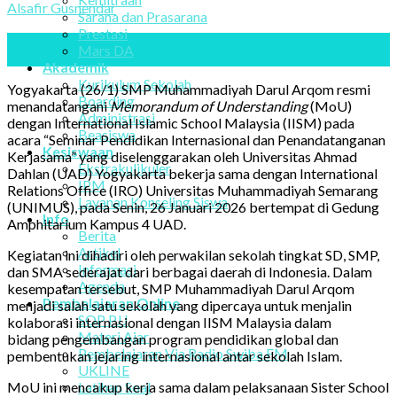
Alsafir Gusnendar
Sarana dan Prasarana
Prestasi
27
Mars DA
Jan
Akademik
Kurikulum Sekolah
Yogyakarta (26/1) SMP Muhammadiyah Darul Arqom resmi
Boarding
menandatangani
Memorandum of Understanding
(MoU)
Administrasi
dengan International Islamic School Malaysia (IISM) pada
Beasiswa
acara “Seminar Pendidikan Internasional dan Penandatanganan
Kesiswaan
Kerjasama” yang diselenggarakan oleh Universitas Ahmad
Ekstrakulikuler
Dahlan (UAD) Yogyakarta bekerja sama dengan International
IPM
Relations Office (IRO) Universitas Muhammadiyah Semarang
Layanan Konseling Siswa
(UNIMUS), pada Senin, 26 Januari 2026 bertempat di Gedung
Info
Amphitarium Kampus 4 UAD.
Berita
Artikel
Kegiatan ini dihadiri oleh perwakilan sekolah tingkat SD, SMP,
Informasi
dan SMA sederajat dari berbagai daerah di Indonesia. Dalam
Agenda
kesempatan tersebut, SMP Muhammadiyah Darul Arqom
Pembelajaran Online
menjadi salah satu sekolah yang dipercaya untuk menjalin
SOP PJJ
kolaborasi internasional dengan IISM Malaysia dalam
Materi Ajar
bidang pengembangan program pendidikan global dan
Pembelajaran Via Radio Swiba FM
pembentukan jejaring internasional antar sekolah Islam.
UKLINE
MoU ini mencakup kerja sama dalam pelaksanaan Sister School
Latihan Soal