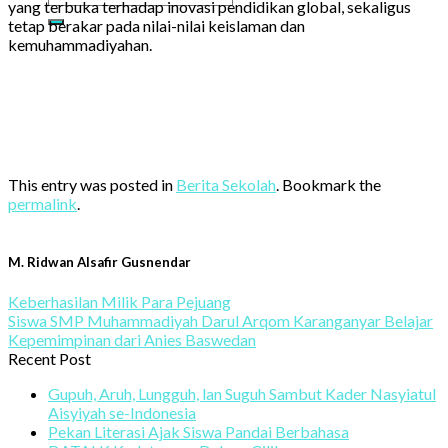
yang terbuka terhadap inovasi pendidikan global, sekaligus
tetap berakar pada nilai-nilai keislaman dan
kemuhammadiyahan.
This entry was posted in
Berita Sekolah
. Bookmark the
permalink
.
M. Ridwan Alsafir Gusnendar
Keberhasilan Milik Para Pejuang
Siswa SMP Muhammadiyah Darul Arqom Karanganyar Belajar
Kepemimpinan dari Anies Baswedan
Recent Post
Gupuh, Aruh, Lungguh, lan Suguh Sambut Kader Nasyiatul
Aisyiyah se-Indonesia
Pekan Literasi Ajak Siswa Pandai Berbahasa