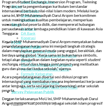
Program, Student Exchange, Immersion Program, Twinning
Ujian Sekolah Daring
Program, serta pengembangan kurikulum berstandar
Galeri
internasional berbasis nilai-nilai Islam modern. Melalui kerja
Galeri Foto
sama ini, SMP Muhammadiyah Darul Arqom berkomitmen
Galeri Video
untuk meningkatkan kualitas pembelajaran, memperluas
Download
wawasan global peserta didik, dan mempererat hubungan
Store
persaudaraan antar lembaga pendidikan Islam di kawasan Asia
DA Store
Tenggara.
DA Bank
Koperasi
Kepala SMP Muhammadiyah Darul Arqom menyatakan bahwa
PPDB
penandatanganan kerja sama ini menjadi langkah strategis
Pelayanan Publik
dalam menyiapkan generasi muda yang unggul, berakhlak, dan
Profil Layanan Publik
berdaya saing global. “Kerja sama ini bukan hanya simbolis,
Struktur Pengelola Layanan Publik
tetapi akan diwujudkan dalam kegiatan nyata seperti
student
Survey
exchange
,
virtual class
, hingga
joint project
yang melibatkan
Visi, Misi, Motto dan Maklumat
guru dan siswa dari kedua sekolah,” ujarnya.
Permohonan Informasi Publik
Formulir Keberatan
Acara penandatanganan disertai sesi diskusi program
Formulir Pengaduan
internasional yang membahas rencana implementasi kerja sama
Daftar Informasi Publik
antar lembaga, serta sesi jejaring (networking) antar sekolah
Aplikasi Layanan Publik SMPMDA
peserta.
Survey Pelayanan Publik
Dengan terlaksananya MoU ini, SMP Muhammadiyah Darul
Arqom memperkuat posisinya sebagai sekolah Islam progresif