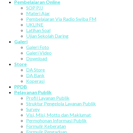
Pembelajaran Online
SOP PJJ
Materi Ajar
Pembelajaran Via Radio Swiba FM
UKLINE
Latihan Soal
Ujian Sekolah Daring
Galeri
Galeri Foto
Galeri Video
Download
Store
DA Store
DA Bank
Koperasi
PPDB
Pelayanan Publik
Profil Layanan Publik
Struktur Pengelola Layanan Publik
Survey
Visi, Misi, Motto dan Maklumat
Permohonan Informasi Publik
Formulir Keberatan
Formulir Pengaduan