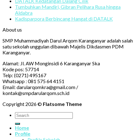
DATALK Kedatangan Dalang Cilik
Tumbuhkan Mandiri, Gibran Pelihara Rusa hingga
Aldabra
Kadisparpora Berbincang Hangat di DATALK
About us
SMP Muhammadiyah Darul Arqom Karanganyar adalah salah
satu sekolah unggulan dibawah Majelis Dikdasmen PDM
Karanganyar.
Alamat: Jl. AW Monginsidi 6 Karanganyar Ska
Kode pos: 57714
Telp: (0271) 495167
Whatsapp : 081 575 64 4151
Email: darularqomkra@gmail.com /
kontak@smpdarularqom.sch.id
Copyright 2026 ©
Flatsome Theme
Home
Profile
Profile Sekolah