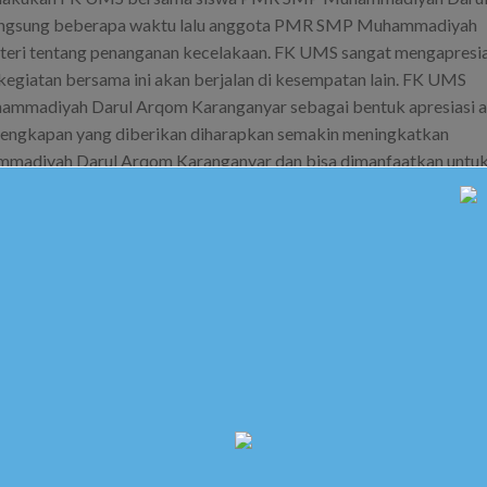
langsung beberapa waktu lalu anggota PMR SMP Muhammadiyah
eri tentang penanganan kecelakaan. FK UMS sangat mengapresia
 kegiatan bersama ini akan berjalan di kesempatan lain. FK UMS
mmadiyah Darul Arqom Karanganyar sebagai bentuk apresiasi a
erlengkapan yang diberikan diharapkan semakin meningkatkan
madiyah Darul Arqom Karanganyar dan bisa dimanfaatkan untu
osted in
Berita Sekolah
. Bookmark the
permalink
.
 GUSNENDAR