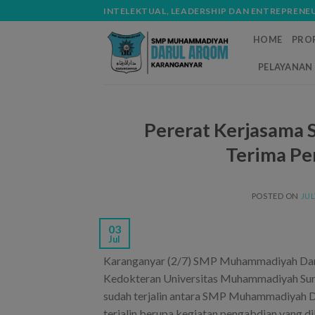
Skip
modal-check
INTELEKTUAL, LEADERSHIP DAN ENTREPRENE
to
HOME
PROF
content
PELAYANAN 
Pererat Kerjasama
Terima Pe
POSTED ON
JUL
03
Jul
Karanganyar (2/7) SMP Muhammadiyah Daru
Kedokteran Universitas Muhammadiyah Surak
sudah terjalin antara SMP Muhammadiyah 
terjalin berupa kegiatan pengabdian yan