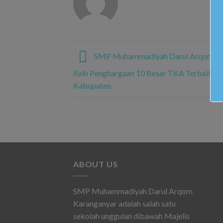
SMP Muhammadiyah Darul Arqom Ka
Raih Penghargaan 10 Besar TKA Terbaik Ti
Kabupaten.
ABOUT US
SMP Muhammadiyah Darul Arqom
Karanganyar adalah salah satu
sekolah unggulan dibawah Majelis