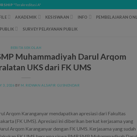
URSHIP
"Terakreditasi A"
ILE
AKADEMIK
KESISWAAN
INFO
PEMBELAJARAN ONL
PUBLIK
SURVEY PELAYANAN PUBLIK
BERITA SEKOLAH
 SMP Muhammadiyah Darul Arqom
ralatan UKS dari FK UMS
Y 3, 2026
BY
M. RIDWAN ALSAFIR GUSNENDAR
l Arqom Karanganyar mendapatkan apresiasi dari Fakultas
arta (FK UMS). Apresiasi ini diberikan berkat kerjasama yang
Darul Arqom Karanganyar dengan FK UMS. Kerjasama yang sudah
g dilakukan FK UMS bersama siswa PMR SMP Muhammadiyah Daru