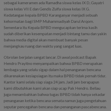
sebagai kameramen ada Ramadha siswa kelas IX D, Gayatri
siswa kelas VII E dan Gendis Zulfa siswa kelas IX G.
Kedatangan kepala BPBD Karanganyar menjadi sebuah
kehormatan bagi SMP Muhammadiyah Darul Arqom.
Sementara itu Kepala BPBD mengucapkan terima kasih
sudah diberikan kesempatan menjadi bintang tamu dan yakin
bahwa media digital akan membuat banyak pesan
menjangkau ruang dan waktu yang sangat luas.
Obrolan berjalan sangat lancar. Di awal podcast Bapak
Hendro Prayitno menyampaikan bahwa BPBD merupakan
lembaga yang selalu sigap dalam hal penanganan bencana
dikarenakan kesiapsiagan itu maka BPBD tidak pernah tidur.
Kantor kami selalu siap siaga 24 jam. Jadi jam berapapun
kami dibutuhkan kami akan siap ucap Pak Hendro. Beliau
juga menambahkan bahwa tugas BPBD tidak hanya sekadar
penanganan ketika bencana semata namun juga pengetahuan
seputar pencegahan bencana dan penanganan pascabencana.