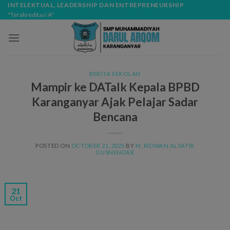
Skip
modal-check
INTELEKTUAL, LEADERSHIP DAN ENTREPRENEURSHIP
"Terakreditasi A"
to
content
BERITA SEKOLAH
Mampir ke DATalk Kepala BPBD
Karanganyar Ajak Pelajar Sadar
Bencana
POSTED ON
OCTOBER 21, 2025
BY
M. RIDWAN ALSAFIR
GUSNENDAR
21
Oct