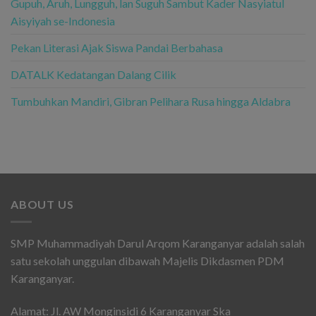
Gupuh, Aruh, Lungguh, lan Suguh Sambut Kader Nasyiatul
Aisyiyah se-Indonesia
Pekan Literasi Ajak Siswa Pandai Berbahasa
DATALK Kedatangan Dalang Cilik
Tumbuhkan Mandiri, Gibran Pelihara Rusa hingga Aldabra
ABOUT US
SMP Muhammadiyah Darul Arqom Karanganyar adalah salah
satu sekolah unggulan dibawah Majelis Dikdasmen PDM
Karanganyar.
Alamat: Jl. AW Monginsidi 6 Karanganyar Ska