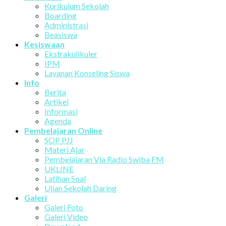
Kurikulum Sekolah
Boarding
Administrasi
Beasiswa
Kesiswaan
Ekstrakulikuler
IPM
Layanan Konseling Siswa
Info
Berita
Artikel
Informasi
Agenda
Pembelajaran Online
SOP PJJ
Materi Ajar
Pembelajaran Via Radio Swiba FM
UKLINE
Latihan Soal
Ujian Sekolah Daring
Galeri
Galeri Foto
Galeri Video