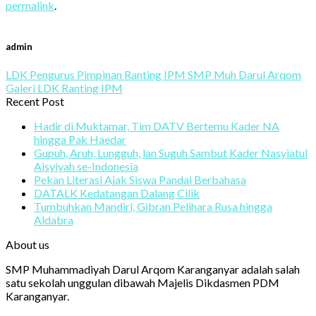
permalink
.
admin
LDK Pengurus Pimpinan Ranting IPM SMP Muh Darul Arqom
Galeri LDK Ranting IPM
Recent Post
Hadir di Muktamar, Tim DATV Bertemu Kader NA
hingga Pak Haedar
Gupuh, Aruh, Lungguh, lan Suguh Sambut Kader Nasyiatul
Aisyiyah se-Indonesia
Pekan Literasi Ajak Siswa Pandai Berbahasa
DATALK Kedatangan Dalang Cilik
Tumbuhkan Mandiri, Gibran Pelihara Rusa hingga
Aldabra
About us
SMP Muhammadiyah Darul Arqom Karanganyar adalah salah
satu sekolah unggulan dibawah Majelis Dikdasmen PDM
Karanganyar.