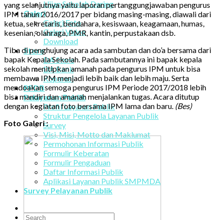
Ujian Sekolah Daring
yang selanjutnya yaitu laporan pertanggungjawaban pengurus
Galeri
IPM tahun 2016/2017 per bidang masing-masing, diawali dari
Galeri Foto
ketua, sekretaris, bendahara, kesiswaan, keagamaan, humas,
Galeri Video
kesenian, olahraga, PMR, kantin, perpustakaan dsb.
Download
Tiba di penghujung acara ada sambutan dan do’a bersama dari
Store
bapak Kepala Sekolah. Pada sambutannya ini bapak kepala
DA Store
sekolah menitipkan amanah pada pengurus IPM untuk bisa
DA Bank
membawa IPM menjadi lebih baik dan lebih maju. Serta
Koperasi
mendoakan semoga pengurus IPM Periode 2017/2018 lebih
PPDB
bisa mandiri dan amanah menjalankan tugas. Acara ditutup
Pelayanan Publik
dengan kegiatan foto bersama IPM lama dan baru.
(Bes)
Profil Layanan Publik
Struktur Pengelola Layanan Publik
Foto Galeri :
Survey
Visi, Misi, Motto dan Maklumat
Permohonan Informasi Publik
Formulir Keberatan
Formulir Pengaduan
Daftar Informasi Publik
Aplikasi Layanan Publik SMPMDA
Survey Pelayanan Publik