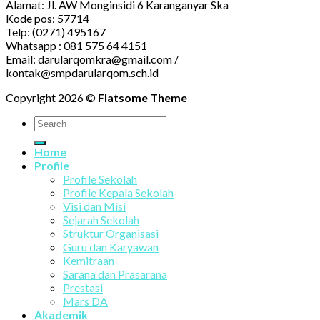
Alamat: Jl. AW Monginsidi 6 Karanganyar Ska
Kode pos: 57714
Telp: (0271) 495167
Whatsapp : 081 575 64 4151
Email: darularqomkra@gmail.com /
kontak@smpdarularqom.sch.id
Copyright 2026 ©
Flatsome Theme
Home
Profile
Profile Sekolah
Profile Kepala Sekolah
Visi dan Misi
Sejarah Sekolah
Struktur Organisasi
Guru dan Karyawan
Kemitraan
Sarana dan Prasarana
Prestasi
Mars DA
Akademik