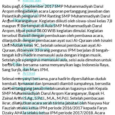
Sarana dan Prasarana
Rabu pagi, 6 September 2017 SMP Muhammadiyah Darul
Prestasi
Arqom mengadakan acara Laporan pertanggung jawaban dan
Mars DA
Pelantikan pengurus IPM Ranting SMP Muhammadiyah Darul
Akademik
Arqom Karanganyar. Kegiatan diikuti oleh siswa-siswi kelas 7,8
Kurikulum Sekolah
maupun 9. Bertempat di Aula SMP Muhammadiyah Darul
Boarding
Arqom, tepat pukul 08.00 WIB kegiatan dimulai. Kegiatan
Administrasi
tersebut diawali dengan pembukaan oleh pembawa acara,
Beasiswa
dilanjutkan dengan pembacaan ayat suci Al-Quraan oleh Isnaini
Kesiswaan
Umi Mutiah kelas 9C. Setelah selesai pembacaan ayat Al-
Ekstrakulikuler
Quraan, sebanyak 33 orang pengurus IPM berjalan di tengah-
IPM
tengah kursi hadirin memasuki aula dengan iringan musik.
Layanan Konseling Siswa
Setelah para pengurus memasuki aula, seisi aula dimohon untuk
Info
berdiri, dan bersama-sama menyanyikan lagu Indonesia Raya,
Berita
Sang Surya, dan Mars IPM.
Artikel
Informasi
Selesai menyanyi bersama, para hadirin dipersilahkan duduk
Agenda
kembali. Ipmawan dan Ipmawati diambil sumpahnya, bersedia
Pembelajaran Online
dan bertanggung jawab melaksanakan tugasnya oleh Kepala
SOP PJJ
SMP Muhammadiyah Darul Arqom Karanganyar, Bapak H.
Materi Ajar
Zainal Arifin S.Ag., S.Pd.I., M.A., M.Pd.I. Setelah pembacaan
Pembelajaran Via Radio Swiba FM
ikrar, dilanjutkan acara serah terima jabatan oleh Nasywa Nur
UKLINE
Fauziah selaku ketua IPM periode 2016/2017 kepada Faryn
Latihan Soal
Dzaky Al-A’la selaku ketua IPM periode 2017/2018. Acara