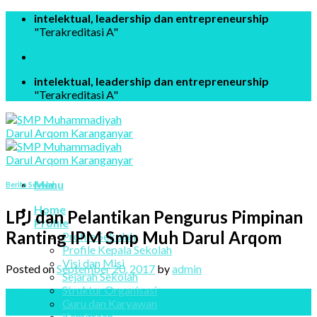
Skip
intelektual, leadership dan entrepreneurship
to
"Terakreditasi A"
content
intelektual, leadership dan entrepreneurship
"Terakreditasi A"
Menu
Berita Sekolah
Home
LPJ dan Pelantikan Pengurus Pimpinan
Profile
Ranting IPM Smp Muh Darul Arqom
Profile Sekolah
Profile Kepala Sekolah
Visi dan Misi
Posted on
September 20, 2017
by
admin
Sejarah Sekolah
Struktur Organisasi
20
Guru dan Karyawan
Sep
Kemitraan