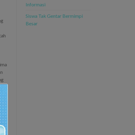
Informasi
Siswa Tak Gentar Bermimpi
ng
Besar
tah
rima
an
ng
i.