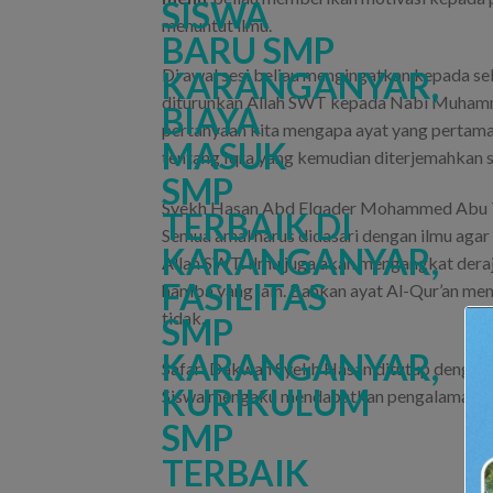
menuntut ilmu.
Di awal sesi beliau mengingatkan kepada se
diturunkan Allah SWT kepada Nabi Muhamma
pertanyaan kita mengapa ayat yang pertama t
tentang Iqra yang kemudian diterjemahkan se
Syekh Hasan Abd Elqader Mohammed Abu To
Semua amal harus didasari dengan ilmu agar
Allah SWT. Ilmu juga akan mengangkat der
hamba yang lain. Bahkan ayat Al-Qur’an mem
tidak.
Safari Dakwah Syekh Hasan ditutup dengan a
Siswa mengaku mendapatkan pengalaman baru