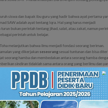
luruh siswa dan bapak ibu guru yang hadir bahwa ayat pertama ya
d SAW adalah ayat tentang Iqra. Hal yang harus menjadi
urun bukan perintah tentang jihad, salat, atau zakat, namun perin
bagai perintah untuk belajar.
ha melanjutkan bahwa ilmu menjadi fondasi seorang beriman.
 amalan yang dikerjakan
seseorang
sesuai tuntunan dan bisa dite
ajat seorang hamba dan membedakan antara seorang hamba deng
berikan sindiran tidaklah sama antara orang yang berilmu dan ya
genda salat zuhur berjamaah yang langsung diimami oleh beliau.
 karena berjumpa dengan syekh dari Palestina di kesempatan in