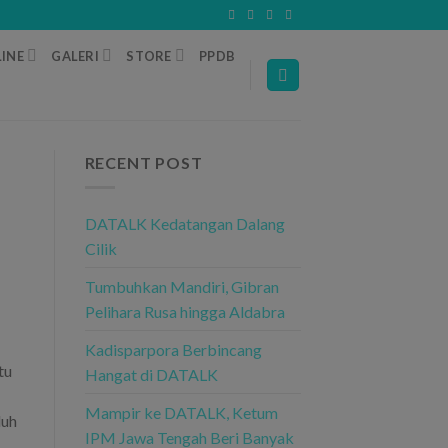
INE
GALERI
STORE
PPDB
RECENT POST
DATALK Kedatangan Dalang
Cilik
Tumbuhkan Mandiri, Gibran
Pelihara Rusa hingga Aldabra
Kadisparpora Berbincang
tu
Hangat di DATALK
Mampir ke DATALK, Ketum
luh
IPM Jawa Tengah Beri Banyak