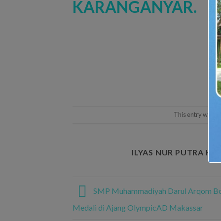
This entry was p
ILYAS NUR PUTRA KA
SMP Muhammadiyah Darul Arqom Bo
Medali di Ajang OlympicAD Makassar