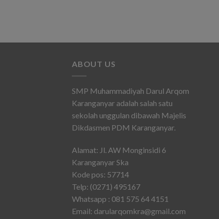
ABOUT US
SMP Muhammadiyah Darul Arqom
Karanganyar adalah salah satu
sekolah unggulan dibawah Majelis
Dikdasmen PDM Karanganyar.
Alamat: Jl. AW Monginsidi 6
Karanganyar Ska
Kode pos: 57714
Telp: (0271) 495167
Whatsapp : 081 575 64 4151
Email: darularqomkra@gmail.com