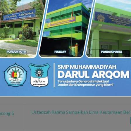
osted in
Berita Sekolah
. Bookmark the
permalink
.
UTSAR
Ustadzah Rahma Sampaikan Lima Keutamaan Ber
rong 5