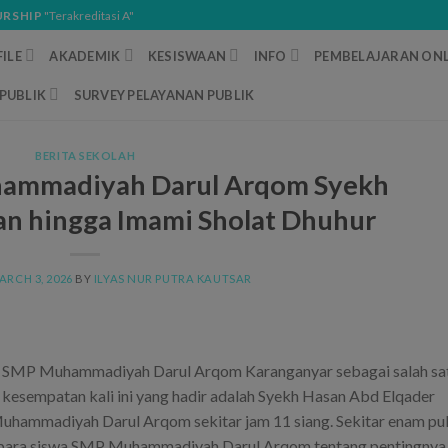
URSHIP
"Terakreditasi A"
ILE
AKADEMIK
KESISWAAN
INFO
PEMBELAJARAN ONL
PUBLIK
SURVEY PELAYANAN PUBLIK
BERITA SEKOLAH
hammadiyah Darul Arqom Syekh
jian hingga Imami Sholat Dhuhur
ARCH 3, 2026
BY
ILYAS NUR PUTRA KAUTSAR
 di SMP Muhammadiyah Darul Arqom Karanganyar sebagai salah sa
kesempatan kali ini yang hadir adalah Syekh Hasan Abd Elqader
hammadiyah Darul Arqom sekitar jam 11 siang. Sekitar enam pu
 para siswa SMP Muhammadiyah Darul Arqom tentang pentingnya