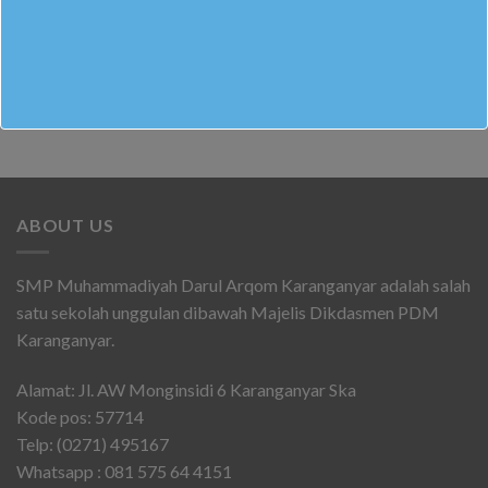
Informasi
Siswa Tak Gentar Bermimpi Besar
ABOUT US
SMP Muhammadiyah Darul Arqom Karanganyar adalah salah
satu sekolah unggulan dibawah Majelis Dikdasmen PDM
Karanganyar.
Alamat: Jl. AW Monginsidi 6 Karanganyar Ska
Kode pos: 57714
Telp: (0271) 495167
Whatsapp : 081 575 64 4151