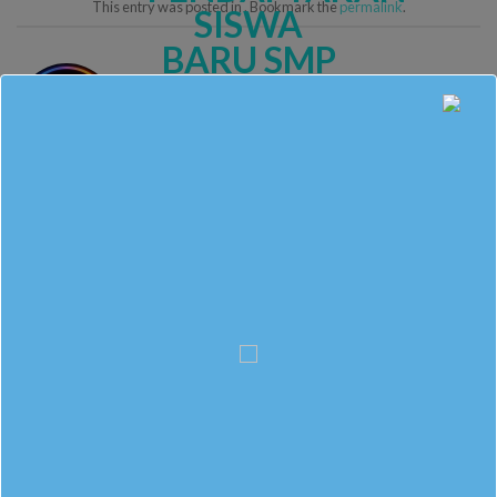
This entry was posted in . Bookmark the
permalink
.
ADMIN
Agenda percobaan 1
Agenda percobaan 3
RECENT POST
DATALK Kedatangan Dalang Cilik
Tumbuhkan Mandiri, Gibran Pelihara Rusa hingga Aldabra
Kadisparpora Berbincang Hangat di DATALK
Mampir ke DATALK, Ketum IPM Jawa Tengah Beri Banyak