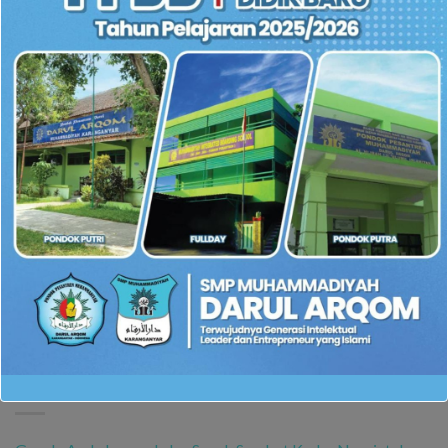
ADMIN
Penyerahan Cinderamata
Kepada Bupati Karanganyar,
Program Belajar dari Rumah
Dalam Rangka Karnaval
di TVRI
Pemerintah Kabupaten
Karanganyar, HUT RI ke – 74
RECENT POST