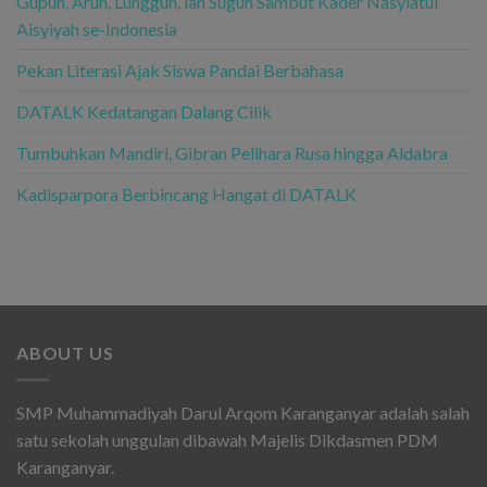
Gupuh, Aruh, Lungguh, lan Suguh Sambut Kader Nasyiatul
Aisyiyah se-Indonesia
Pekan Literasi Ajak Siswa Pandai Berbahasa
DATALK Kedatangan Dalang Cilik
Tumbuhkan Mandiri, Gibran Pelihara Rusa hingga Aldabra
Kadisparpora Berbincang Hangat di DATALK
ABOUT US
SMP Muhammadiyah Darul Arqom Karanganyar adalah salah
satu sekolah unggulan dibawah Majelis Dikdasmen PDM
Karanganyar.