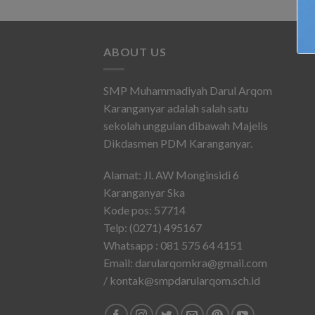
ABOUT US
SMP Muhammadiyah Darul Arqom
Karanganyar adalah salah satu
sekolah unggulan dibawah Majelis
Dikdasmen PDM Karanganyar.
Alamat: Jl. AW Monginsidi 6
Karanganyar Ska
Kode pos: 57714
Telp: (0271) 495167
Whatsapp : 081 575 64 4151
Email: darularqomkra@gmail.com
/ kontak@smpdarularqom.sch.id