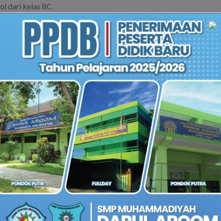
l dari kelas 8C.
osted in
Berita Sekolah
. Bookmark the
permalink
.
17 – 2018
Meriah, Ikuti Karnaval Jalan Kaki HUT RI Ke 72