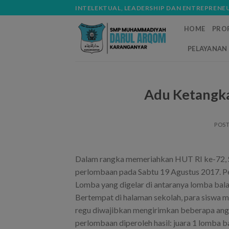
Skip
modal-check
INTELEKTUAL, LEADERSHIP DAN ENTREPRENE
to
HOME
PROF
content
PELAYANAN 
Adu Ketangka
POS
Dalam rangka memeriahkan HUT RI ke-72
perlombaan pada Sabtu 19 Agustus 2017. Per
Lomba yang digelar di antaranya lomba bal
Bertempat di halaman sekolah, para siswa 
regu diwajibkan mengirimkan beberapa anggo
perlombaan diperoleh hasil: juara 1 lomba ba