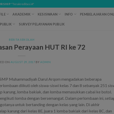
URSHIP
"Terakreditasi A"
ILE
AKADEMIK
KESISWAAN
INFO
PEMBELAJARAN ONL
PUBLIK
SURVEY PELAYANAN PUBLIK
BERITA SEKOLAH
san Perayaan HUT RI ke 72
TED ON
AUGUST 29, 2017
BY
ADMIN
, SMP Muhammadiyah Darul Arqom mengadakan beberapa
lombaan diikuti oleh siswa-siswi kelas 7 dan 8 sebanyak 251 sis
ap karung, lomba bakiak, dan lomba memasukkan cabai ke botol.
mengikuti lomba dengan bersemangat. Dalam perlombaan ini, setia
tanya untuk bertanding dengan kelas yang lain. Di akhir
lap karung dari kelas 8E, juara 1 lomba bakiak dari kelas 8C, dan