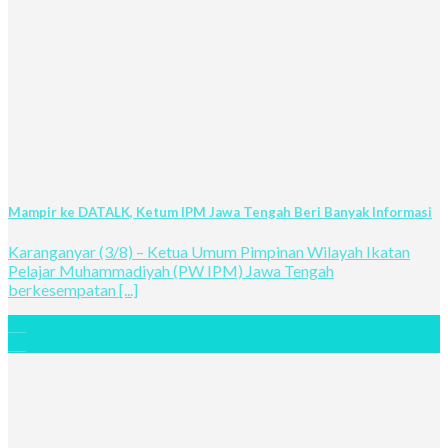
Mampir ke DATALK, Ketum IPM Jawa Tengah Beri Banyak Informasi
Karanganyar (3/8) – Ketua Umum Pimpinan Wilayah Ikatan
Pelajar Muhammadiyah (PW IPM) Jawa Tengah
berkesempatan [...]
03
Aug