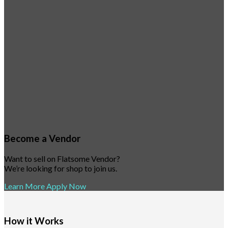
Become a Vendor
Want to sell on Flatsome Vendor?
We’re looking for shop to join us.
Learn More
Apply Now
How it Works