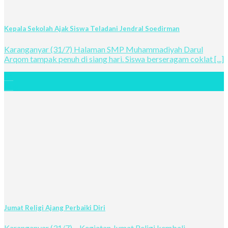
Kepala Sekolah Ajak Siswa Teladani Jendral Soedirman
Karanganyar (31/7) Halaman SMP Muhammadiyah Darul
Arqom tampak penuh di siang hari. Siswa berseragam coklat [...]
01
Aug
Jumat Religi Ajang Perbaiki Diri
Karanganyar (31/7) – Kegiatan Jumat Religi kembali