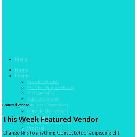
Menu
Home
Profile
Profile Sekolah
Profile Kepala Sekolah
Visi dan Misi
Sejarah Sekolah
Struktur Organisasi
Featured Vendor
Guru dan Karyawan
Kemitraan
This Week Featured Vendor
Sarana dan Prasarana
Prestasi
Change this to anything. Consectetuer adipiscing elit.
Mars DA