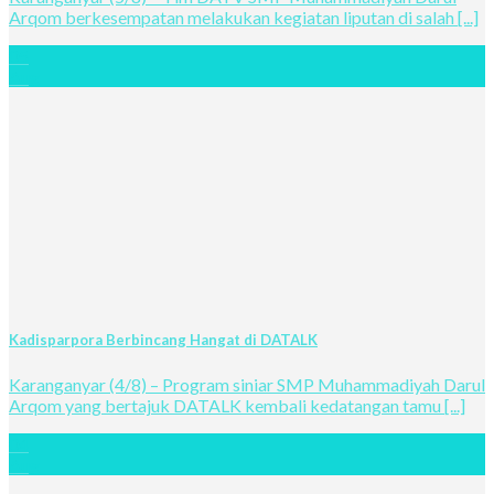
Arqom berkesempatan melakukan kegiatan liputan di salah [...]
05
Aug
Kadisparpora Berbincang Hangat di DATALK
Karanganyar (4/8) – Program siniar SMP Muhammadiyah Darul
Arqom yang bertajuk DATALK kembali kedatangan tamu [...]
04
Aug