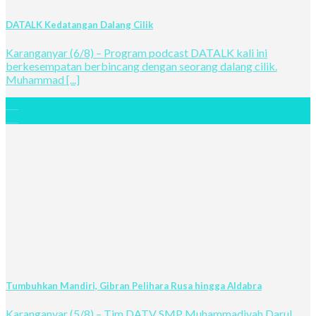
DATALK Kedatangan Dalang Cilik
Karanganyar (6/8) – Program podcast DATALK kali ini
berkesempatan berbincang dengan seorang dalang cilik.
Muhammad [...]
06
Aug
Tumbuhkan Mandiri, Gibran Pelihara Rusa hingga Aldabra
Karanganyar (5/8) – Tim DATV SMP Muhammadiyah Darul