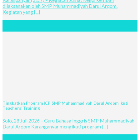
dilaksanakan oleh SMP Muhammadiyah Darul Arqom.
Kegiatan yang [...]
31
Jul
Tingkatkan Program ICP, SMP Muhammadiyah Darul Arqom Ikuti
Teachers’ Training
Solo, 28 Juli 2026 – Guru Bahasa Inggris SMP Muhammadiyah
Darul Arqom Karanganyar mengikuti program [...]
29