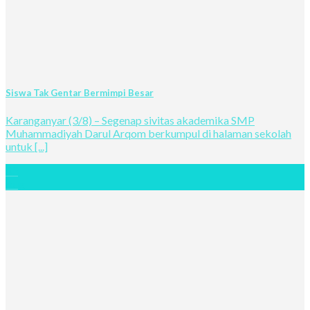
Siswa Tak Gentar Bermimpi Besar
Karanganyar (3/8) – Segenap sivitas akademika SMP
Muhammadiyah Darul Arqom berkumpul di halaman sekolah
untuk [...]
03
Aug