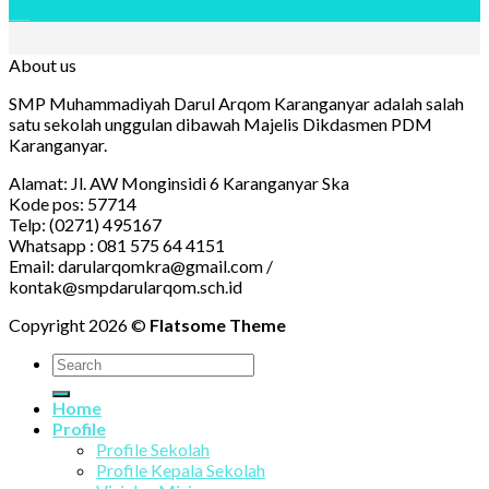
Jul
About us
SMP Muhammadiyah Darul Arqom Karanganyar adalah salah
satu sekolah unggulan dibawah Majelis Dikdasmen PDM
Karanganyar.
Alamat: Jl. AW Monginsidi 6 Karanganyar Ska
Kode pos: 57714
Telp: (0271) 495167
Whatsapp : 081 575 64 4151
Email: darularqomkra@gmail.com /
kontak@smpdarularqom.sch.id
Copyright 2026 ©
Flatsome Theme
Home
Profile
Profile Sekolah
Profile Kepala Sekolah