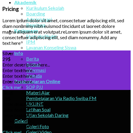
Akademik
Kurikulum Sekolah
Pricing
Boarding
Administrasi
Lorem ipsum dolor sit amet, consectetuer adipiscing elit, sed
Beasiswa
diam nonummy nibh euismod tincidunt ut laoreet dolore
Kesiswaan
magna aliquam erat volutpat.reLorem ipsum dolor sit amet,
Ekstrakulikuler
consectetuer adipiscing elit, sed diam nonummy. Add any
IPM
text here
Layanan Konseling Siswa
Info
Silver
Berita
29$
Artikel
Enter description here...
Informasi
Enter text here..
Agenda
Enter text here..
?
Pembelajaran Online
Enter text here..
SOP PJJ
Click me!
Materi Ajar
Gold
Pembelajaran Via Radio Swiba FM
49$
UKLINE
Enter description here...
Latihan Soal
Enter text here..
Ujian Sekolah Daring
Enter text here..
?
Galeri
Enter text here..
Galeri Foto
Enter text here..
Galeri Video
Click me!