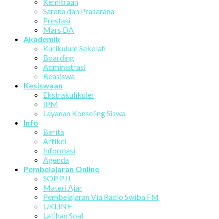
Kemitraan
Sarana dan Prasarana
Prestasi
Mars DA
Akademik
Kurikulum Sekolah
Boarding
Administrasi
Beasiswa
Kesiswaan
Ekstrakulikuler
IPM
Layanan Konseling Siswa
Info
Berita
Artikel
Informasi
Agenda
Pembelajaran Online
SOP PJJ
Materi Ajar
Pembelajaran Via Radio Swiba FM
UKLINE
Latihan Soal