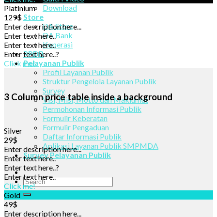
Download
Platinium
Store
129$
DA Store
Enter description here...
DA Bank
Enter text here..
Koperasi
Enter text here..
PPDB
Enter text here..
?
Pelayanan Publik
Click me!
Profil Layanan Publik
Struktur Pengelola Layanan Publik
Survey
3 Column price table inside a background
Visi, Misi, Motto dan Maklumat
Permohonan Informasi Publik
Formulir Keberatan
Formulir Pengaduan
Silver
Daftar Informasi Publik
29$
Aplikasi Layanan Publik SMPMDA
Enter description here...
Survey Pelayanan Publik
Enter text here..
Enter text here..
?
Enter text here..
Click me!
Gold
49$
Enter description here...