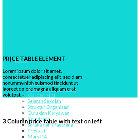
PRICE TABLE ELEMENT
Menu
Lorem ipsum dolor sit amet,
Home
consectetuer adipiscing elit, sed diam
Profile
nonummy nibh euismod tincidunt ut
Profile Sekolah
laoreet dolore magna aliquam erat
Profile Kepala Sekolah
volutpat.
Visi dan Misi
Sejarah Sekolah
Struktur Organisasi
Guru dan Karyawan
Kemitraan
3 Column price table with text on left
Sarana dan Prasarana
Prestasi
Mars DA