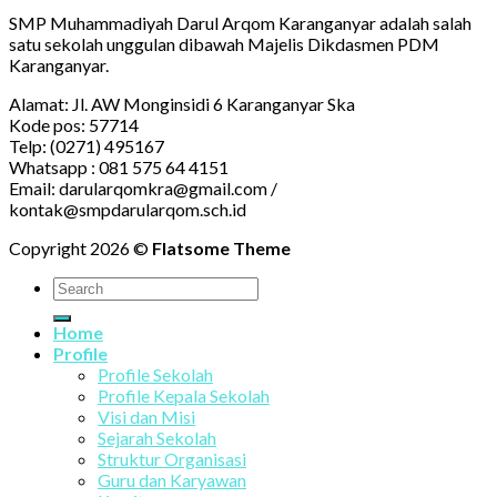
SMP Muhammadiyah Darul Arqom Karanganyar adalah salah
satu sekolah unggulan dibawah Majelis Dikdasmen PDM
Karanganyar.
Alamat: Jl. AW Monginsidi 6 Karanganyar Ska
Kode pos: 57714
Telp: (0271) 495167
Whatsapp : 081 575 64 4151
Email: darularqomkra@gmail.com /
kontak@smpdarularqom.sch.id
Copyright 2026 ©
Flatsome Theme
Home
Profile
Profile Sekolah
Profile Kepala Sekolah
Visi dan Misi
Sejarah Sekolah
Struktur Organisasi
Guru dan Karyawan