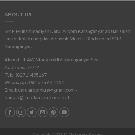
ABOUT US
SMP Muhammadiyah Darul Arqom Karanganyar adalah salah
satu sekolah unggulan dibawah Majelis Dikdasmen PDM
Karanganyar.
Alamat: Jl. AW Monginsidi 6 Karanganyar Ska
Kode pos: 57714
Telp: (0271) 495167
Whatsapp : 081 575 64 4151
Email: darularqomkra@gmail.com /
kontak@smpdarularqom.sch.id
Copyright 2026 ©
Flatsome Theme