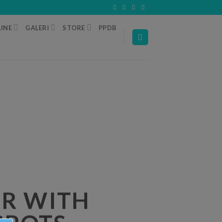
INE
GALERI
STORE
PPDB
R WITH