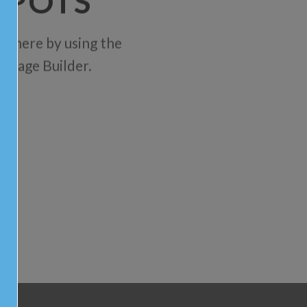
SPOTS
where by using the
comb
p Page Builder.