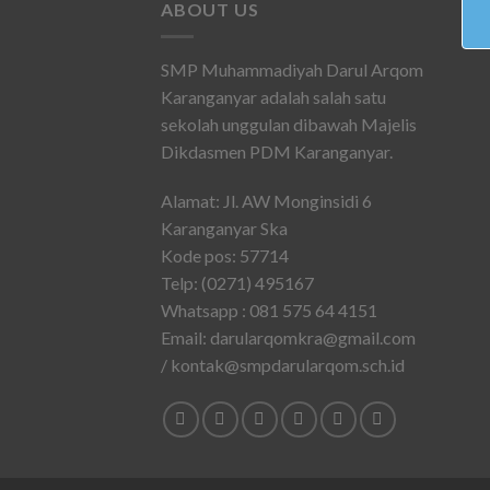
ABOUT US
SMP Muhammadiyah Darul Arqom
Karanganyar adalah salah satu
sekolah unggulan dibawah Majelis
Dikdasmen PDM Karanganyar.
Alamat: Jl. AW Monginsidi 6
Karanganyar Ska
Kode pos: 57714
Telp: (0271) 495167
Whatsapp : 081 575 64 4151
Email: darularqomkra@gmail.com
/ kontak@smpdarularqom.sch.id