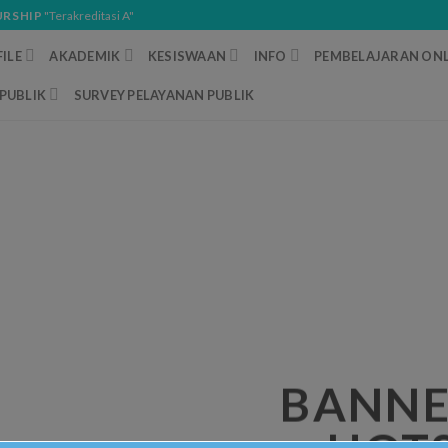
URSHIP
"Terakreditasi A"
ILE
AKADEMIK
KESISWAAN
INFO
PEMBELAJARAN ONL
PUBLIK
SURVEY PELAYANAN PUBLIK
BANNE