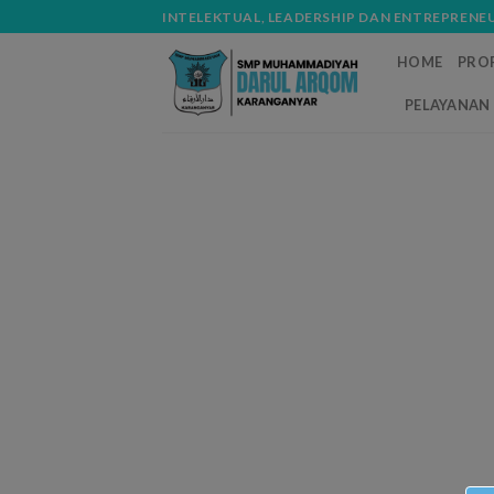
Skip
modal-check
INTELEKTUAL, LEADERSHIP DAN ENTREPRENE
to
HOME
PROF
content
PELAYANAN 