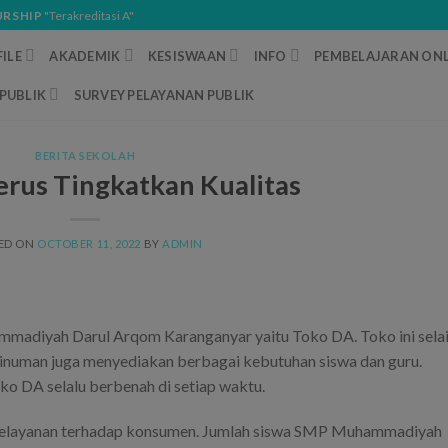
URSHIP
"Terakreditasi A"
ILE
AKADEMIK
KESISWAAN
INFO
PEMBELAJARAN ONL
PUBLIK
SURVEY PELAYANAN PUBLIK
BERITA SEKOLAH
erus Tingkatkan Kualitas
ED ON
OCTOBER 11, 2022
BY
ADMIN
ammadiyah Darul Arqom Karanganyar yaitu Toko DA. Toko ini sela
inuman juga menyediakan berbagai kebutuhan siswa dan guru.
o DA selalu berbenah di setiap waktu.
h pelayanan terhadap konsumen. Jumlah siswa SMP Muhammadiyah