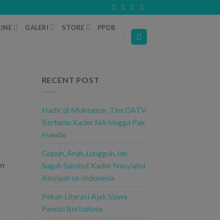
INE
GALERI
STORE
PPDB
RECENT POST
Hadir di Muktamar, Tim DATV
Bertemu Kader NA hingga Pak
Haedar
Gupuh, Aruh, Lungguh, lan
in
Suguh Sambut Kader Nasyiatul
Aisyiyah se-Indonesia
Pekan Literasi Ajak Siswa
Pandai Berbahasa