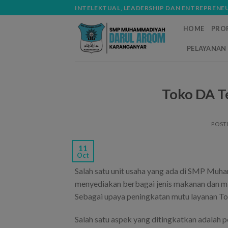
Skip
modal-check
INTELEKTUAL, LEADERSHIP DAN ENTREPRENE
to
HOME
PROF
content
PELAYANAN 
Toko DA T
POST
11
Oct
Salah satu unit usaha yang ada di SMP Muh
menyediakan berbagai jenis makanan dan m
Sebagai upaya peningkatan mutu layanan Tok
Salah satu aspek yang ditingkatkan adala