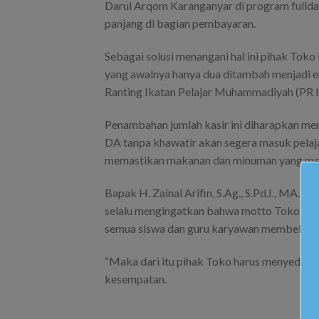
Darul Arqom Karanganyar di program fulld
panjang di bagian pembayaran.
Sebagai solusi menangani hal ini pihak To
yang awalnya hanya dua ditambah menjadi
Ranting Ikatan Pelajar Muhammadiyah (P
Penambahan jumlah kasir ini diharapkan me
DA tanpa khawatir akan segera masuk pelaja
memastikan makanan dan minuman yang merek
Bapak H. Zainal Arifin, S.Ag., S.Pd.I., MA
selalu mengingatkan bahwa motto Toko DA y
semua siswa dan guru karyawan membeli s
“Maka dari itu pihak Toko harus menyediaka
kesempatan.