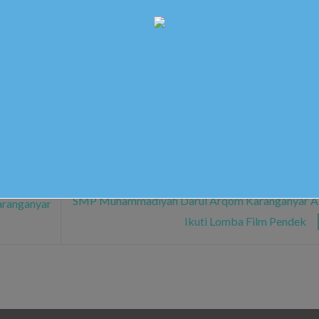
osted in
Berita Sekolah
. Bookmark the
permalink
.
SMP Muhammadiyah Darul Arqom Karanganyar A
ranganyar
Ikuti Lomba Film Pendek