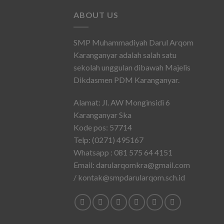
ABOUT US
SMP Muhammadiyah Darul Arqom
Karanganyar adalah salah satu
sekolah unggulan dibawah Majelis
Dikdasmen PDM Karanganyar.
Alamat: Jl. AW Monginsidi 6
Karanganyar Ska
Kode pos: 57714
Telp: (0271) 495167
Whatsapp : 081 575 64 4151
Email: darularqomkra@gmail.com
/ kontak@smpdarularqom.sch.id