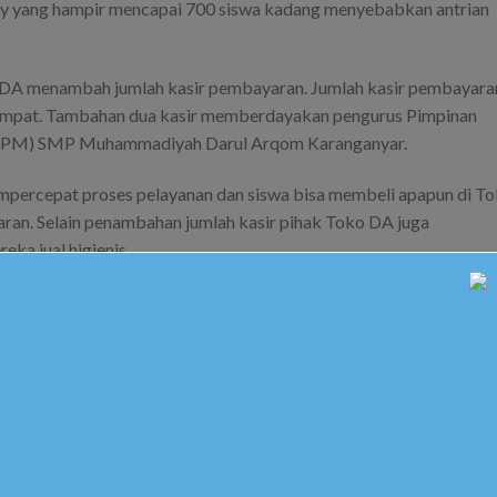
ay yang hampir mencapai 700 siswa kadang menyebabkan antrian
ko DA menambah jumlah kasir pembayaran. Jumlah kasir pembayara
 empat. Tambahan dua kasir memberdayakan pengurus Pimpinan
R IPM) SMP Muhammadiyah Darul Arqom Karanganyar.
mpercepat proses pelayanan dan siswa bisa membeli apapun di T
ran. Selain penambahan jumlah kasir pihak Toko DA juga
a jual higienis.
., M.Pd.I selalu kepala SMP Muhammadiyah Darul Arqom Karanganya
aitu Anda Belanja Anda Beramal. Diharapkan dengan motto ini
emua kebutuhan mereka di Toko DA.
n semua kebutuhan guru dan siswa” ucap beliau di salah satu