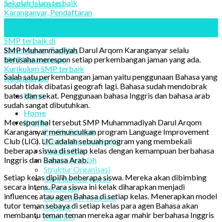
Alsafir Gusnendar
20
Jan
SMP Muhammadiyah Darul Arqom Karanganyar selalu
berusaha merespon setiap perkembangan jaman yang ada.
Salah satu perkembangan jaman yaitu penggunaan Bahasa yang
sudah tidak dibatasi geografi lagi. Bahasa sudah mendobrak
batas dan sekat. Penggunaan bahasa Inggris dan bahasa arab
Menu
sudah sangat dibutuhkan.
Home
Merespon hal tersebut SMP Muhammadiyah Darul Arqom
Profile
Karanganyar memunculkan program Language Improvement
Profile Sekolah
Club (LIC). LIC adalah sebuah program yang membekali
Profile Kepala Sekolah
beberapa siswa di setiap kelas dengan kemampuan berbahasa
Visi dan Misi
Inggris dan Bahasa Arab.
Sejarah Sekolah
Struktur Organisasi
Setiap kelas dipilih beberapa siswa. Mereka akan dibimbing
Guru dan Karyawan
secara intens. Para siswa ini kelak diharapkan menjadi
Kemitraan
influencer atau agen Bahasa di setiap kelas. Menerapkan model
Sarana dan Prasarana
tutor teman sebaya di setiap kelas para agen Bahasa akan
Prestasi
membantu teman teman mereka agar mahir berbahasa Inggris
Mars DA