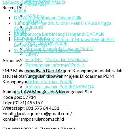
Lakukan Gerakan Bersih Masjid
Download
Recent Post
Store
DA Store
DATALK Kedatangan Dalang Cilik
DA Bank
Tumbuhkan Mandiri, Gibran Pelihara Rusa hingga
Koperasi
Aldabra
PPDB
Kadisparpora Berbincang Hangat di DATALK
Pelayanan Publik
Mampir ke DATALK, Ketum IPM Jawa Tengah Beri
Profil Layanan Publik
Banyak Informasi
Struktur Pengelola Layanan Publik
Siswa Tak Gentar Bermimpi Besar
Survey
Visi, Misi, Motto dan Maklumat
About us
Permohonan Informasi Publik
Formulir Keberatan
SMP Muhammadiyah Darul Arqom Karanganyar adalah salah
Formulir Pengaduan
satu sekolah unggulan dibawah Majelis Dikdasmen PDM
Daftar Informasi Publik
Karanganyar.
Aplikasi Layanan Publik SMPMDA
Alamat: Jl. AW Monginsidi 6 Karanganyar Ska
Survey Pelayanan Publik
Kode pos: 57714
Telp: (0271) 495167
Whatsapp : 081 575 64 4151
Email: darularqomkra@gmail.com /
kontak@smpdarularqom.sch.id
Copyright 2026 ©
Flatsome Theme