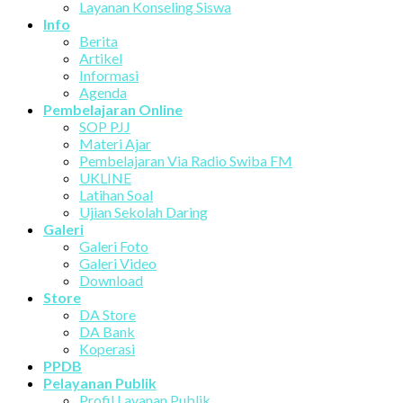
Layanan Konseling Siswa
Info
Berita
Artikel
Informasi
Agenda
Pembelajaran Online
SOP PJJ
Materi Ajar
Pembelajaran Via Radio Swiba FM
UKLINE
Latihan Soal
Ujian Sekolah Daring
Galeri
Galeri Foto
Galeri Video
Download
Store
DA Store
DA Bank
Koperasi
PPDB
Pelayanan Publik
Profil Layanan Publik