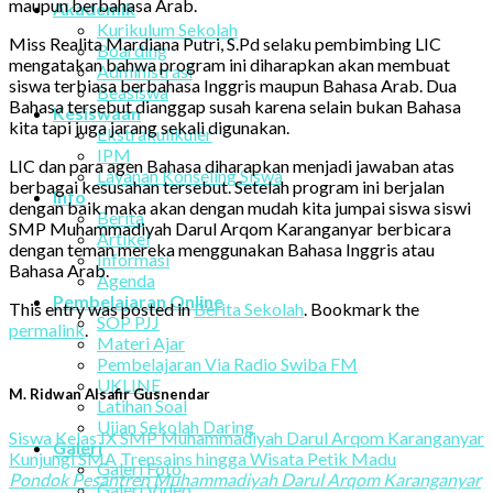
maupun berbahasa Arab.
Akademik
Kurikulum Sekolah
Miss Realita Mardiana Putri, S.Pd selaku pembimbing LIC
Boarding
mengatakan bahwa program ini diharapkan akan membuat
Administrasi
siswa terbiasa berbahasa Inggris maupun Bahasa Arab. Dua
Beasiswa
Bahasa tersebut dianggap susah karena selain bukan Bahasa
Kesiswaan
kita tapi juga jarang sekali digunakan.
Ekstrakulikuler
IPM
LIC dan para agen Bahasa diharapkan menjadi jawaban atas
Layanan Konseling Siswa
berbagai kesusahan tersebut. Setelah program ini berjalan
Info
dengan baik maka akan dengan mudah kita jumpai siswa siswi
Berita
SMP Muhammadiyah Darul Arqom Karanganyar berbicara
Artikel
dengan teman mereka menggunakan Bahasa Inggris atau
Informasi
Bahasa Arab.
Agenda
Pembelajaran Online
This entry was posted in
Berita Sekolah
. Bookmark the
SOP PJJ
permalink
.
Materi Ajar
Pembelajaran Via Radio Swiba FM
UKLINE
M. Ridwan Alsafir Gusnendar
Latihan Soal
Ujian Sekolah Daring
Siswa Kelas IX SMP Muhammadiyah Darul Arqom Karanganyar
Galeri
Kunjungi SMA Trensains hingga Wisata Petik Madu
Galeri Foto
Pondok Pesantren Muhammadiyah Darul Arqom Karanganyar
Galeri Video