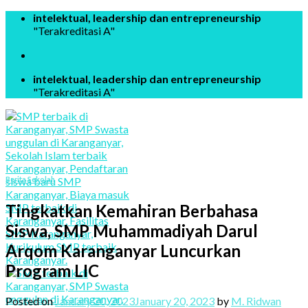
Skip
intelektual, leadership dan entrepreneurship
to
"Terakreditasi A"
content
intelektual, leadership dan entrepreneurship
"Terakreditasi A"
Berita Sekolah
Tingkatkan Kemahiran Berbahasa
Siswa, SMP Muhammadiyah Darul
Arqom Karanganyar Luncurkan
Program LIC
Posted on
January 20, 2023
January 20, 2023
by
M. Ridwan