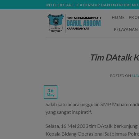
Skip
modal-check
INTELEKTUAL, LEADERSHIP DAN ENTREPRENE
to
HOME
PROF
content
PELAYANAN 
Tim DAtalk K
POSTED ON
MAY
16
May
Salah satu acara unggulan SMP Muhammadi
yang sangat inspiratif.
Selasa, 16 Mei 2023 tim DAtalk berkunjung
Kepala Bidang Operasional Satbinmas Polre