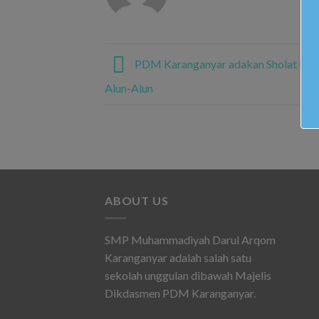
PDM Karanganyar adakan Sholat Idul F
Alun-Alun
ABOUT US
SMP Muhammadiyah Darul Arqom
Karanganyar adalah salah satu
sekolah unggulan dibawah Majelis
Dikdasmen PDM Karanganyar.