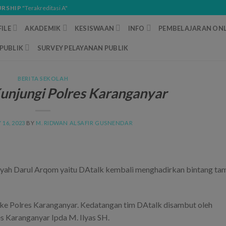
URSHIP
"Terakreditasi A"
ILE
AKADEMIK
KESISWAAN
INFO
PEMBELAJARAN ONL
PUBLIK
SURVEY PELAYANAN PUBLIK
BERITA SEKOLAH
unjungi Polres Karanganyar
 16, 2023
BY
M. RIDWAN ALSAFIR GUSNENDAR
yah Darul Arqom yaitu DAtalk kembali menghadirkan bintang ta
 ke Polres Karanganyar. Kedatangan tim DAtalk disambut oleh
s Karanganyar Ipda M. Ilyas SH.