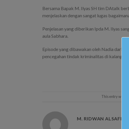
Bersama Bapak M. Ilyas SH tim DAtalk berbi
menjelaskan dengan sangat lugas bagaimana
Penjelasan yang diberikan Ipda M. Ilyas san
aula Sabhara.
Episode yang dibawakan oleh Nadia dari 9F 
pencegahan tindak kriminalitas di kalangan 
This entry was p
M. RIDWAN ALSAFIR