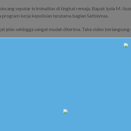
ncang seputar kriminalitas di tingkat remaja. Bapak Ipda M. Ilya
 program kerja kepolisian terutama bagian Satbinmas.
gat jelas sehingga sangat mudah diterima. Take video berlangsung 
diharapkan memberikan inspirasi kepada siapa saja terutama terk
remaja.
osted in
Berita Sekolah
. Bookmark the
permalink
.
 GUSNENDAR