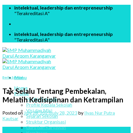
Skip
intelektual, leadership dan entrepreneurship
to
"Terakreditasi A"
content
intelektual, leadership dan entrepreneurship
"Terakreditasi A"
Menu
Berita Sekolah
Home
Tak Selalu Tentang Pembekalan,
Profile
Melatih Kedisiplinan dan Ketrampilan
Profile Sekolah
Profile Kepala Sekolah
Visi dan Misi
Posted on
July 28, 2023
July 28, 2023
by
Ilyas Nur Putra
Sejarah Sekolah
Kautsar
Struktur Organisasi
Guru dan Karyawan
28
Kemitraan