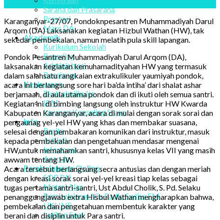
Jul
Sarana dan Prasarana
Prestasi
Karanganyar-27/07, Pondoknpesantren Muhammadiyah Darul
Mars DA
Arqom (DA) Laksanakan kegiatan Hizbul Wathan (HW), tak
Akademik
sekedar pembekalan, namun melatih pula skill lapangan.
Kurikulum Sekolah
Boarding
Pondok Pesantren Muhammadiyah Darul Arqom (DA),
Administrasi
laksanakan kegiatan kemuhamadityahan HW yang termasuk
Beasiswa
dalam salahsatu rangkaian extrakulikuler yaumiyah pondok,
Kesiswaan
acara ini berlangsung sore hari ba’da intiha’ dari shalat ashar
Ekstrakulikuler
berjamaah, di aula utama pondok dan di ikuti oleh semua santri.
IPM
Kegiatan ini di bimbing langsung oleh instruktur HW Kwarda
Layanan Konseling Siswa
Kabupaten Karanganyar, acara di mulai dengan sorak sorai dan
Info
pengaunag yel-yel HW yang khas dan membakar suasana,
Berita
selesai dengan pembakaran komunikan dari instruktur, masuk
Artikel
kepada pembekalan dan pengetahuan mendasar mengenai
Informasi
HW,untuk memahamkan santri, khususnya kelas VII yang masih
Agenda
awwam tentang HW.
Pembelajaran Online
Acara tersebut berlangsung secra antusias dan dengan meriah
SOP PJJ
dengan kreasi sorak sorai yel-yel kreasi tiap kelas sebagai
Materi Ajar
tugas pertama santri-santri, Ust Abdul Cholik, S. Pd. Selaku
Pembelajaran Via Radio Swiba FM
penanggungjawab extra Hisbul Wathan mengharapkan bahwa,
UKLINE
pembekalan dan pengetahuan membentuk karakter yang
Latihan Soal
berani dan disiplin untuk Para santri.