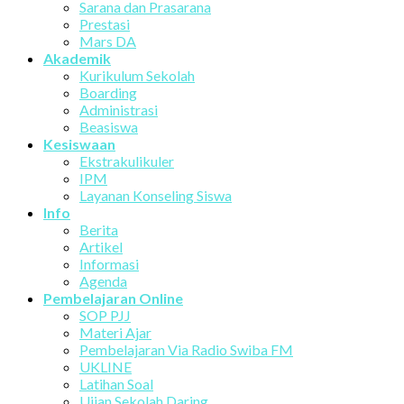
Sarana dan Prasarana
Prestasi
Mars DA
Akademik
Kurikulum Sekolah
Boarding
Administrasi
Beasiswa
Kesiswaan
Ekstrakulikuler
IPM
Layanan Konseling Siswa
Info
Berita
Artikel
Informasi
Agenda
Pembelajaran Online
SOP PJJ
Materi Ajar
Pembelajaran Via Radio Swiba FM
UKLINE
Latihan Soal
Ujian Sekolah Daring