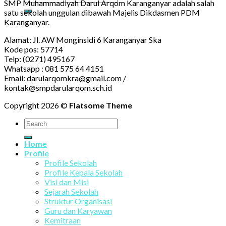
SMP Muhammadiyah Darul Arqom Karanganyar adalah salah
satu sekolah unggulan dibawah Majelis Dikdasmen PDM
Karanganyar.
Alamat: Jl. AW Monginsidi 6 Karanganyar Ska
Kode pos: 57714
Telp: (0271) 495167
Whatsapp : 081 575 64 4151
Email: darularqomkra@gmail.com /
kontak@smpdarularqom.sch.id
Copyright 2026 ©
Flatsome Theme
Home
Profile
Profile Sekolah
Profile Kepala Sekolah
Visi dan Misi
Sejarah Sekolah
Struktur Organisasi
Guru dan Karyawan
Kemitraan