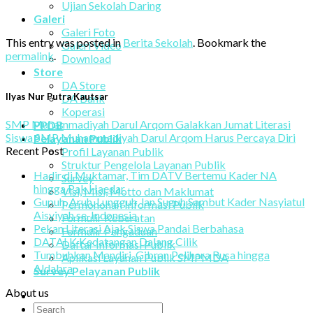
Ujian Sekolah Daring
Galeri
Galeri Foto
This entry was posted in
Berita Sekolah
. Bookmark the
Galeri Video
permalink
.
Download
Store
DA Store
Ilyas Nur Putra Kautsar
DA Bank
Koperasi
SMP Muhammadiyah Darul Arqom Galakkan Jumat Literasi
PPDB
Siswa SMP Muhammadiyah Darul Arqom Harus Percaya Diri
Pelayanan Publik
Recent Post
Profil Layanan Publik
Struktur Pengelola Layanan Publik
Hadir di Muktamar, Tim DATV Bertemu Kader NA
Survey
hingga Pak Haedar
Visi, Misi, Motto dan Maklumat
Gupuh, Aruh, Lungguh, lan Suguh Sambut Kader Nasyiatul
Permohonan Informasi Publik
Aisyiyah se-Indonesia
Formulir Keberatan
Pekan Literasi Ajak Siswa Pandai Berbahasa
Formulir Pengaduan
DATALK Kedatangan Dalang Cilik
Daftar Informasi Publik
Tumbuhkan Mandiri, Gibran Pelihara Rusa hingga
Aplikasi Layanan Publik SMPMDA
Aldabra
Survey Pelayanan Publik
About us