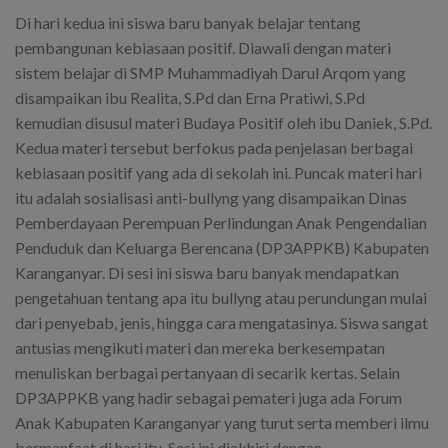
Di hari kedua ini siswa baru banyak belajar tentang
pembangunan kebiasaan positif. Diawali dengan materi
sistem belajar di SMP Muhammadiyah Darul Arqom yang
disampaikan ibu Realita, S.Pd dan Erna Pratiwi, S.Pd
kemudian disusul materi Budaya Positif oleh ibu Daniek, S.Pd.
Kedua materi tersebut berfokus pada penjelasan berbagai
kebiasaan positif yang ada di sekolah ini. Puncak materi hari
itu adalah sosialisasi anti-bullyng yang disampaikan Dinas
Pemberdayaan Perempuan Perlindungan Anak Pengendalian
Penduduk dan Keluarga Berencana (DP3APPKB) Kabupaten
Karanganyar. Di sesi ini siswa baru banyak mendapatkan
pengetahuan tentang apa itu bullyng atau perundungan mulai
dari penyebab, jenis, hingga cara mengatasinya. Siswa sangat
antusias mengikuti materi dan mereka berkesempatan
menuliskan berbagai pertanyaan di secarik kertas. Selain
DP3APPKB yang hadir sebagai pemateri juga ada Forum
Anak Kabupaten Karanganyar yang turut serta memberi ilmu
bermanfaat di hari itu. Sesi ini diakhiri dengan