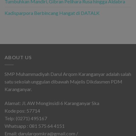
Tumbuhkan Mandiri, Gibran Pelihara Rusa hingga Aldabra
Kadisparpora Berbincang Hangat di DATALK
ABOUT US
SMP Muhammadiyah Darul Arqom Karanganyar adalah salah
satu sekolah unggulan dibawah Majelis Dikdasmen PDM
Karanganyar.
Alamat: Jl. AW Monginsidi 6 Karanganyar Ska
Kode pos: 57714
Telp: (0271) 495167
Whatsapp : 081 575 64 4151
Email: darularqomkra@gmail.com /