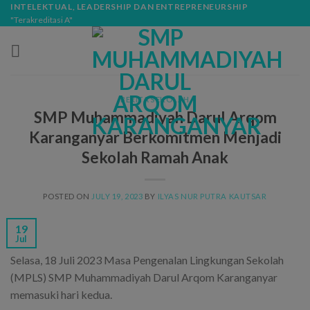
Skip
modal-check
INTELEKTUAL, LEADERSHIP DAN ENTREPRENEURSHIP
"Terakreditasi A"
to
content
BERITA SEKOLAH
SMP Muhammadiyah Darul Arqom
Karanganyar Berkomitmen Menjadi
Sekolah Ramah Anak
POSTED ON
JULY 19, 2023
BY
ILYAS NUR PUTRA KAUTSAR
19
Jul
Selasa, 18 Juli 2023 Masa Pengenalan Lingkungan Sekolah
(MPLS) SMP Muhammadiyah Darul Arqom Karanganyar
memasuki hari kedua.