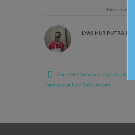
This entry was p
ILYAS NUR PUTRA KA
Guru SMP Muhammadiyah Darul Ar
Karanganyar Ikuti Baitul Arqom