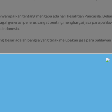
nyampaikan tentang mengapa ada hari kesaktian Pancasila. Belia
ai generasi penerus sangat penting menghargai jasa para pahla
a Indonesia.
g besar adalah bangsa yang tidak melupakan jasa para pahlawan
memberikan pekik semboyan
JAS MERAH
yaitu Jangan Sekali Sekali