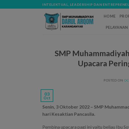
Skip
modal-check
INTELEKTUAL, LEADERSHIP DAN ENTREPRENE
to
HOME
PROF
content
PELAYANAN 
SMP Muhammadiyah 
Upacara Pering
POSTED ON
OC
03
Oct
Senin, 3 Oktober 2022 – SMP Muhammad
hari Kesaktian Pancasila.
Pembina upacara pagi ini yaitu beliau Ibu S