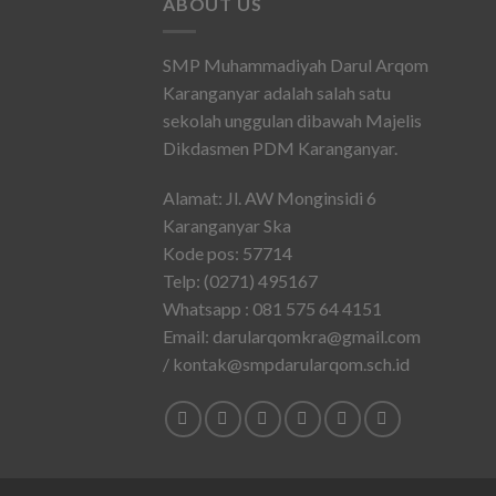
ABOUT US
SMP Muhammadiyah Darul Arqom
Karanganyar adalah salah satu
sekolah unggulan dibawah Majelis
Dikdasmen PDM Karanganyar.
Alamat: Jl. AW Monginsidi 6
Karanganyar Ska
Kode pos: 57714
Telp: (0271) 495167
Whatsapp : 081 575 64 4151
Email: darularqomkra@gmail.com
/ kontak@smpdarularqom.sch.id