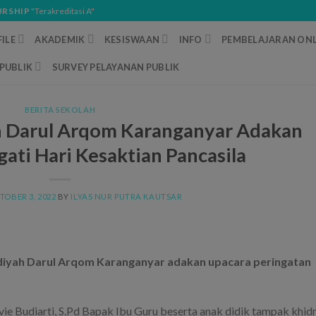
URSHIP
"Terakreditasi A"
ILE
AKADEMIK
KESISWAAN
INFO
PEMBELAJARAN ONL
PUBLIK
SURVEY PELAYANAN PUBLIK
BERITA SEKOLAH
Darul Arqom Karanganyar Adakan
ati Hari Kesaktian Pancasila
TOBER 3, 2022
BY
ILYAS NUR PUTRA KAUTSAR
iyah Darul Arqom Karanganyar adakan upacara peringatan
ovie Budiarti, S.Pd Bapak Ibu Guru beserta anak didik tampak khi