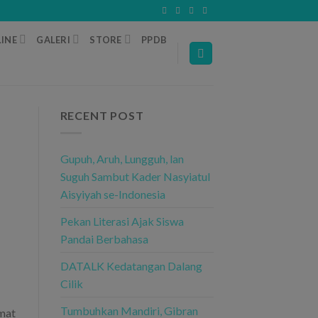
INE
GALERI
STORE
PPDB
RECENT POST
Gupuh, Aruh, Lungguh, lan
Suguh Sambut Kader Nasyiatul
Aisyiyah se-Indonesia
Pekan Literasi Ajak Siswa
Pandai Berbahasa
DATALK Kedatangan Dalang
Cilik
Tumbuhkan Mandiri, Gibran
dmat