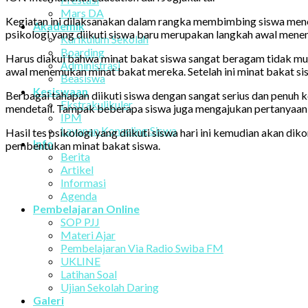
Mars DA
Kegiatan ini dilaksanakan dalam rangka membimbing siswa mene
Akademik
psikologi yang diikuti siswa baru merupakan langkah awal mene
Kurikulum Sekolah
Boarding
Harus diakui bahwa minat bakat siswa sangat beragam tidak mu
Administrasi
awal menemukan minat bakat mereka. Setelah ini minat bakat sis
Beasiswa
Kesiswaan
Berbagai tahapan diikuti siswa dengan sangat serius dan penuh
Ekstrakulikuler
mendetail. Tampak beberapa siswa juga mengajukan pertanyaan 
IPM
Layanan Konseling Siswa
Hasil tes psikologi yang diikuti siswa hari ini kemudian akan
Info
pembentukan minat bakat siswa.
Berita
Artikel
Informasi
Agenda
Pembelajaran Online
SOP PJJ
Materi Ajar
Pembelajaran Via Radio Swiba FM
UKLINE
Latihan Soal
Ujian Sekolah Daring
Galeri