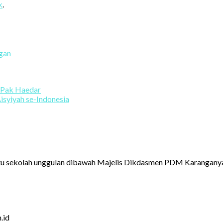
k
.
gan
 Pak Haedar
isyiyah se-Indonesia
u sekolah unggulan dibawah Majelis Dikdasmen PDM Karanganya
.id