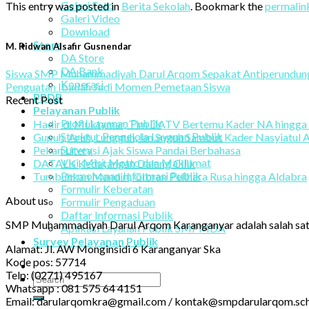
Galeri Foto
This entry was posted in
Berita Sekolah
. Bookmark the
permalin
Galeri Video
Download
Store
M. Ridwan Alsafir Gusnendar
DA Store
DA Bank
Siswa SMP Muhammadiyah Darul Arqom Sepakat Antiperundun
Koperasi
Penguatan Ibadah Jadi Momen Pemetaan Siswa
PPDB
Recent Post
Pelayanan Publik
Profil Layanan Publik
Hadir di Muktamar, Tim DATV Bertemu Kader NA hingga
Struktur Pengelola Layanan Publik
Gupuh, Aruh, Lungguh, lan Suguh Sambut Kader Nasyiatul A
Survey
Pekan Literasi Ajak Siswa Pandai Berbahasa
Visi, Misi, Motto dan Maklumat
DATALK Kedatangan Dalang Cilik
Permohonan Informasi Publik
Tumbuhkan Mandiri, Gibran Pelihara Rusa hingga Aldabra
Formulir Keberatan
About us
Formulir Pengaduan
Daftar Informasi Publik
SMP Muhammadiyah Darul Arqom Karanganyar adalah salah sat
Aplikasi Layanan Publik SMPMDA
Survey Pelayanan Publik
Alamat: Jl. AW Monginsidi 6 Karanganyar Ska
Kode pos: 57714
Telp: (0271) 495167
Whatsapp : 081 575 64 4151
Email: darularqomkra@gmail.com / kontak@smpdarularqom.sch