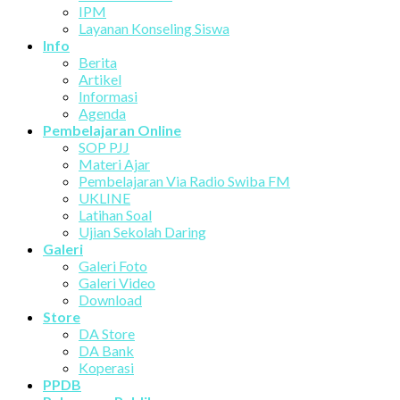
IPM
Layanan Konseling Siswa
Info
Berita
Artikel
Informasi
Agenda
Pembelajaran Online
SOP PJJ
Materi Ajar
Pembelajaran Via Radio Swiba FM
UKLINE
Latihan Soal
Ujian Sekolah Daring
Galeri
Galeri Foto
Galeri Video
Download
Store
DA Store
DA Bank
Koperasi
PPDB