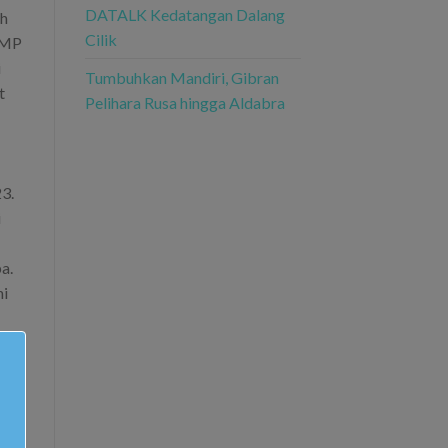
DATALK Kedatangan Dalang
ih
Cilik
 SMP
i
Tumbuhkan Mandiri, Gibran
t
Pelihara Rusa hingga Aldabra
3.
i
a.
ni
tim
nak
a