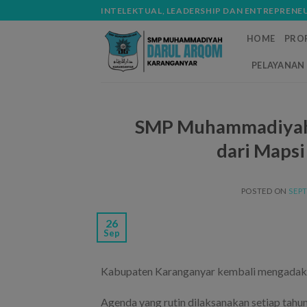
Skip
modal-check
INTELEKTUAL, LEADERSHIP DAN ENTREPRENE
to
HOME
PROF
content
PELAYANAN 
SMP Muhammadiyah 
dari Maps
POSTED ON
SEPT
26
Sep
Kabupaten Karanganyar kembali mengadakan
Agenda yang rutin dilaksanakan setiap tahun