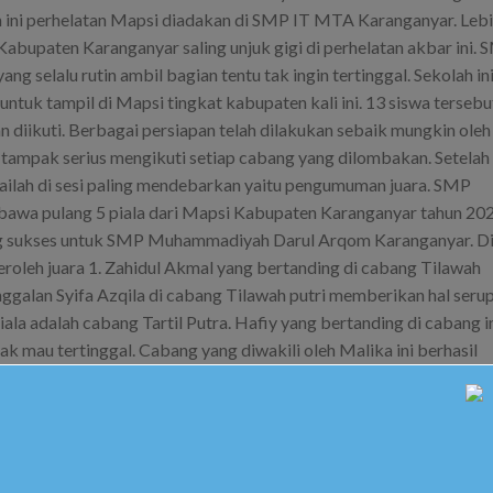
n ini perhelatan Mapsi diadakan di SMP IT MTA Karanganyar. Leb
Kabupaten Karanganyar saling unjuk gigi di perhelatan akbar ini.
selalu rutin ambil bagian tentu tak ingin tertinggal. Sekolah in
ntuk tampil di Mapsi tingkat kabupaten kali ini. 13 siswa tersebu
 diikuti. Berbagai persiapan telah dilakukan sebaik mungkin oleh
a tampak serius mengikuti setiap cabang yang dilombakan. Setelah
ilah di sesi paling mendebarkan yaitu pengumuman juara. SMP
wa pulang 5 piala dari Mapsi Kabupaten Karanganyar tahun 202
ng sukses untuk SMP Muhammadiyah Darul Arqom Karanganyar. D
roleh juara 1. Zahidul Akmal yang bertanding di cabang Tilawah
nggalan Syifa Azqila di cabang Tilawah putri memberikan hal serup
 adalah cabang Tartil Putra. Hafiy yang bertanding di cabang i
ak mau tertinggal. Cabang yang diwakili oleh Malika ini berhasil
memberikan juara adalah cabang Cerdas Cermat Islam. Dihubungi 
bing mengaku sangat bangga dengan apa yang didapatkan oleh a
erapa cabang yang di tahun kemarin kita juara tahun ini tidak.
t anak anak dan memotivasi siswa lainnya.” Ucap Bu Novi kepad