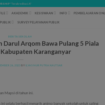
URSHIP
"Terakreditasi A"
ILE
AKADEMIK
KESISWAAN
INFO
PEMBELAJARAN ONL
PUBLIK
SURVEY PELAYANAN PUBLIK
BERITA SEKOLAH
Darul Arqom Bawa Pulang 5 Piala
i Kabupaten Karanganyar
EMBER 26, 2023
BY
ILYAS NUR PUTRA KAUTSAR
 Mapsi di tahun ini.
 ini selalu berhasil menarik animo banyak sekolah untuk saling