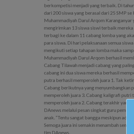
berkompetisi menjadi yang terbaik. Di tahu
dari 200 siswa yang berasal dari 25 SMP se 
Muhammadiyah Darul Arqom Karanganyar yang 
mengirimkan 13 siswa siswi terbaik mereka u
terbagi ke dalam 11 cabang lomba yang akan
para siswa. Di hari pelaksanaan semua sisw
mengikuti setiap tahapan lomba maka sampa
Muhammadiyah Darul Arqom berhasil memba
Cabang Tilawah menjadi cabang yang pali
cabang ini dua siswa mereka berhasil mempe
putra berhasil memperoleh juara 1. Tak keti
Cabang berikutnya yang menyumbangkan piala
memperoleh juara 3. Cabang kaligrafi putri t
memperoleh juara 2. Cabang terakhir yang 
DAnews melalui pesan singkat guru pembim
anak. “Tentu sangat bangga meskipun ada beb
Semoga juara ini semakin menambah semanga
tim DAnews.