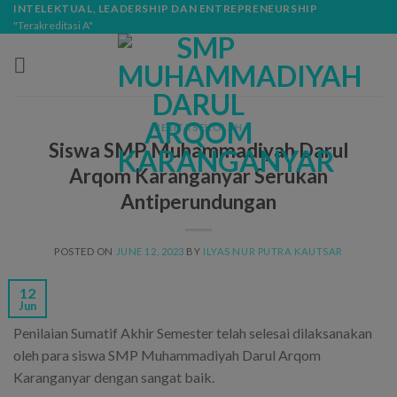
Skip
modal-check
INTELEKTUAL, LEADERSHIP DAN ENTREPRENEURSHIP
"Terakreditasi A"
to
content
BERITA SEKOLAH
Siswa SMP Muhammadiyah Darul
Arqom Karanganyar Serukan
Antiperundungan
POSTED ON
JUNE 12, 2023
BY
ILYAS NUR PUTRA KAUTSAR
12
Jun
Penilaian Sumatif Akhir Semester telah selesai dilaksanakan
oleh para siswa SMP Muhammadiyah Darul Arqom
Karanganyar dengan sangat baik.