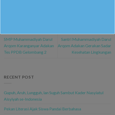
ILYAS NUR PUTRA KAUTSAR
SMP Muhammadiyah Darul
Santri Muhammadiyah Darul
Arqom Karanganyar Adakan
Arqom Adakan Gerakan Sadar
Tes PPDB Gelombang 2
Kesehatan Lingkungan
RECENT POST
Gupuh, Aruh, Lungguh, lan Suguh Sambut Kader Nasyiatul
Aisyiyah se-Indonesia
Pekan Literasi Ajak Siswa Pandai Berbahasa