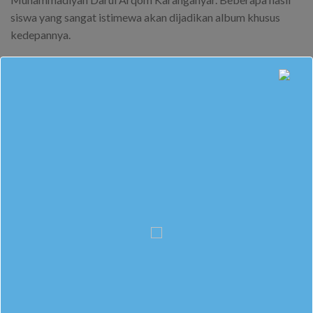
siswa yang sangat istimewa akan dijadikan album khusus
kedepannya.
Jeda hari pertama ini selain menjadikan siswa memunculkan
kreativitas mereka juga para siswa mendapatkan pesan
berharga tentang Antiperundungan.
This entry was posted in
Berita Sekolah
. Bookmark the
permalink
.