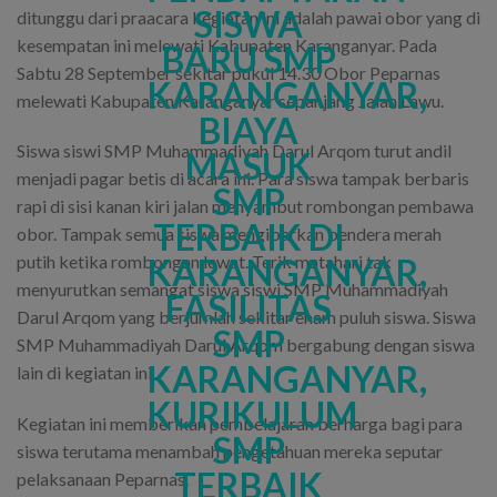
ditunggu dari praacara kegiatan ini adalah pawai obor yang di
kesempatan ini melewati Kabupaten Karanganyar. Pada
Sabtu 28 September sekitar pukul 14.30 Obor Peparnas
melewati Kabupaten Karanganyar sepanjang Jalan Lawu.
Siswa siswi SMP Muhammadiyah Darul Arqom turut andil
menjadi pagar betis di acara ini. Para siswa tampak berbaris
rapi di sisi kanan kiri jalan menyambut rombongan pembawa
obor. Tampak semua siswa mengibarkan bendera merah
putih ketika rombongan lewat. Terik matahari tak
menyurutkan semangat siswa siswi SMP Muhammadiyah
Darul Arqom yang berjumlah sekitar enam puluh siswa. Siswa
SMP Muhammadiyah Darul Arqom bergabung dengan siswa
lain di kegiatan ini.
Kegiatan ini memberikan pembelajaran berharga bagi para
siswa terutama menambah pengetahuan mereka seputar
pelaksanaan Peparnas.