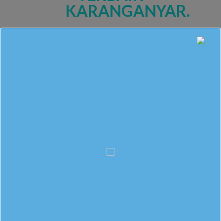
This entry was posted in
Berita Sekolah
. Bookmark the
permalink
.
M. RIDWAN ALSAFIR GUSNENDAR