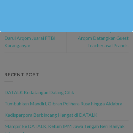
Siswa SMP Muhammadiyah
SMP Muhammadiyah Darul
Darul Arqom Juarai FTBI
Arqom Datangkan Guest
Karanganyar
Teacher asal Prancis
RECENT POST
DATALK Kedatangan Dalang Cilik
Tumbuhkan Mandiri, Gibran Pelihara Rusa hingga Aldabra
Kadisparpora Berbincang Hangat di DATALK
Mampir ke DATALK, Ketum IPM Jawa Tengah Beri Banyak