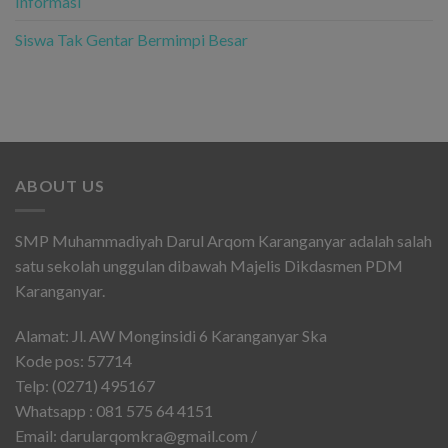
Informasi
Siswa Tak Gentar Bermimpi Besar
ABOUT US
SMP Muhammadiyah Darul Arqom Karanganyar adalah salah
satu sekolah unggulan dibawah Majelis Dikdasmen PDM
Karanganyar.
Alamat: Jl. AW Monginsidi 6 Karanganyar Ska
Kode pos: 57714
Telp: (0271) 495167
Whatsapp : 081 575 64 4151
Email: darularqomkra@gmail.com /