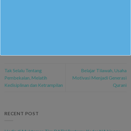
This entry was posted in
Berita Sekolah
. Bookmark the
permalink
.
ILYAS NUR PUTRA KAUTSAR
Tak Selalu Tentang
Belajar Tilawah, Usaha
Pembekalan, Melatih
Motivasi Menjadi Generasi
Kedisiplinan dan Ketrampilan
Qurani
RECENT POST