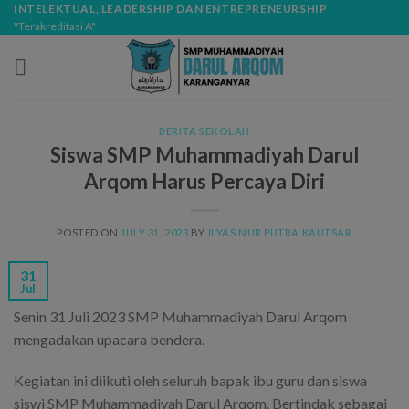
Skip
modal-check
INTELEKTUAL, LEADERSHIP DAN ENTREPRENEURSHIP
"Terakreditasi A"
to
content
BERITA SEKOLAH
Siswa SMP Muhammadiyah Darul
Arqom Harus Percaya Diri
POSTED ON
JULY 31, 2023
BY
ILYAS NUR PUTRA KAUTSAR
31
Jul
Senin 31 Juli 2023 SMP Muhammadiyah Darul Arqom
mengadakan upacara bendera.
Kegiatan ini diikuti oleh seluruh bapak ibu guru dan siswa
siswi SMP Muhammadiyah Darul Arqom. Bertindak sebagai