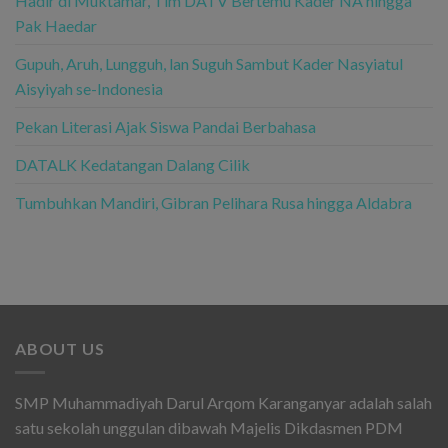
Hadir di Muktamar, Tim DATV Bertemu Kader NA hingga
Pak Haedar
Gupuh, Aruh, Lungguh, lan Suguh Sambut Kader Nasyiatul
Aisyiyah se-Indonesia
Pekan Literasi Ajak Siswa Pandai Berbahasa
DATALK Kedatangan Dalang Cilik
Tumbuhkan Mandiri, Gibran Pelihara Rusa hingga Aldabra
ABOUT US
SMP Muhammadiyah Darul Arqom Karanganyar adalah salah
satu sekolah unggulan dibawah Majelis Dikdasmen PDM