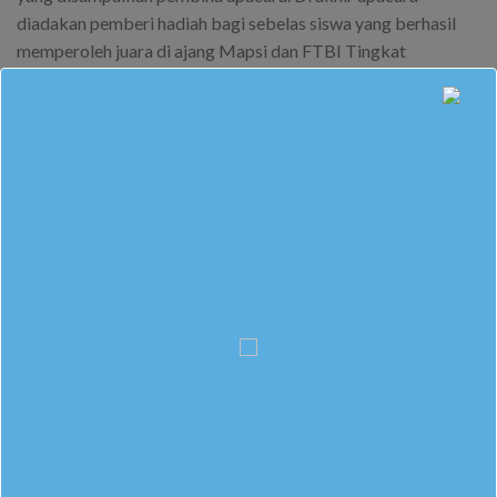
diadakan pemberi hadiah bagi sebelas siswa yang berhasil
memperoleh juara di ajang Mapsi dan FTBI Tingkat
Kabupaten. Dua di antaranya akan melanjutkan ke tingkat
provinsi bulan depan.
This entry was posted in
Berita Sekolah
. Bookmark the
permalink
.