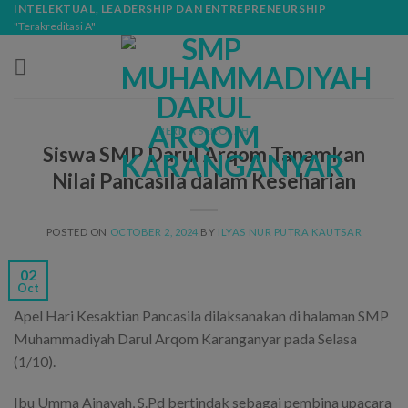
Skip
modal-check
INTELEKTUAL, LEADERSHIP DAN ENTREPRENEURSHIP
"Terakreditasi A"
to
content
BERITA SEKOLAH
Siswa SMP Darul Arqom Tanamkan
Nilai Pancasila dalam Keseharian
POSTED ON
OCTOBER 2, 2024
BY
ILYAS NUR PUTRA KAUTSAR
02
Oct
Apel Hari Kesaktian Pancasila dilaksanakan di halaman SMP
Muhammadiyah Darul Arqom Karanganyar pada Selasa
(1/10).
Ibu Umma Ainayah, S.Pd bertindak sebagai pembina upacara