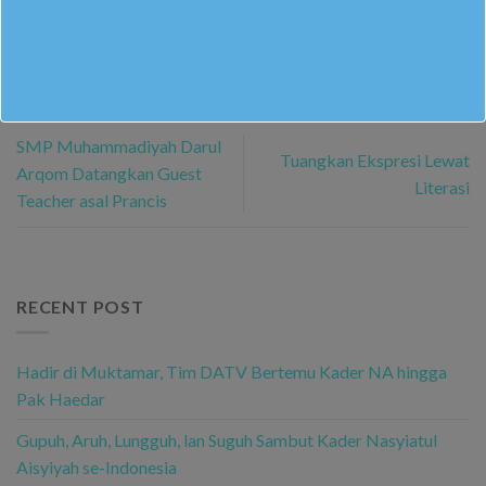
ILYAS NUR PUTRA KAUTSAR
SMP Muhammadiyah Darul
Tuangkan Ekspresi Lewat
Arqom Datangkan Guest
Literasi
Teacher asal Prancis
RECENT POST
Hadir di Muktamar, Tim DATV Bertemu Kader NA hingga
Pak Haedar
Gupuh, Aruh, Lungguh, lan Suguh Sambut Kader Nasyiatul
Aisyiyah se-Indonesia