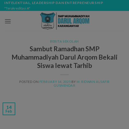
Skip
modal-check
INTELEKTUAL, LEADERSHIP DAN ENTREPRENEURSHIP
"Terakreditasi A"
to
content
BERITA SEKOLAH
Sambut Ramadhan SMP
Muhammadiyah Darul Arqom Bekali
Siswa lewat Tarhib
POSTED ON
FEBRUARY 14, 2025
BY
M. RIDWAN ALSAFIR
GUSNENDAR
14
Feb