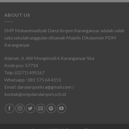
ABOUT US
SMP Muhammadiyah Darul Arqom Karanganyar adalah salah
satu sekolah unggulan dibawah Majelis Dikdasmen PDM
Karanganyar.
Alamat: Jl. AW Monginsidi 6 Karanganyar Ska
Kode pos: 57714
Telp: (0271) 495167
Whatsapp : 081 575 64 4151
Email: darularqomkra@gmail.com /
kontak@smpdarularqom.sch.id