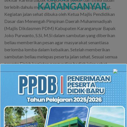
terlebih dahulu melakukan kegiatan serupa pada Jumat.
Kegiatan jalan sehat dibuka oleh Ketua Majlis Pendidikan
Dasar dan Menengah Pimpinan Daerah Muhammadiyah
(Majlis Dikdasmen PDM) Kabupaten Karanganyar Bapak
Joko Purwanto, S.Si, M.Si dalam sambutan yang diberikan
beliau memberikan pesan agar masyarakat senantiasa
berlomba lomba dalam kebaikan. Setelah memberikan
sambutan beliau melepas peserta jalan sehat. Sesuai semua
peserta Finish kegiatan pengundian hadiah jalan sehat
dimulai. Tampak muka muka ceria terpancar dari para
pemenang. Dua orang beruntung yang mendapatkan hadiah
motor adalah Ibu Sularni warga Ngadiluwih Kecamatan
Matesih dan saudara Abdurrahman warga Cangakan
Karanganyar. Para pemenang mengaku sangat senang karena
mendapatkan hadiah utama. Semarak Milad Ke-16 SMP
Muhammadiyah Darul Arqom Karanganyar masih akan
memiliki rangkaian kegiatan lainnya.