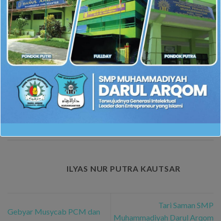
This entry was posted in
Berita Sekolah
. Bookmark the
permalink
.
ILYAS NUR PUTRA KAUTSAR
Tari Saman SMP
Gebyar Musycab PCM dan
Muhammadiyah Darul Arqom