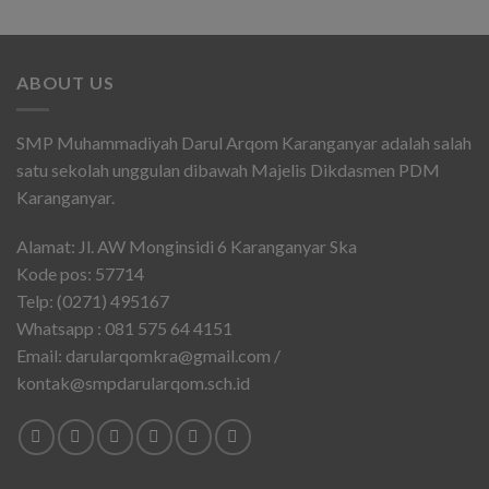
ABOUT US
SMP Muhammadiyah Darul Arqom Karanganyar adalah salah
satu sekolah unggulan dibawah Majelis Dikdasmen PDM
Karanganyar.
Alamat: Jl. AW Monginsidi 6 Karanganyar Ska
Kode pos: 57714
Telp: (0271) 495167
Whatsapp : 081 575 64 4151
Email: darularqomkra@gmail.com /
kontak@smpdarularqom.sch.id