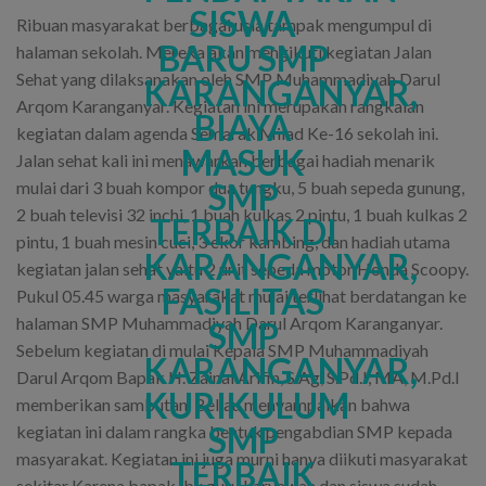
Ribuan masyarakat berbagai usia tampak mengumpul di
halaman sekolah. Mereka akan mengikuti kegiatan Jalan
Sehat yang dilaksanakan oleh SMP Muhammadiyah Darul
Arqom Karanganyar. Kegiatan ini merupakan rangkaian
kegiatan dalam agenda Semarak Milad Ke-16 sekolah ini.
Jalan sehat kali ini menawarkan berbagai hadiah menarik
mulai dari 3 buah kompor dua tungku, 5 buah sepeda gunung,
2 buah televisi 32 inchi, 1 buah kulkas 2 pintu, 1 buah kulkas 2
pintu, 1 buah mesin cuci, 3 ekor kambing, dan hadiah utama
kegiatan jalan sehat yaitu 2 unit sepeda motor Honda Scoopy.
Pukul 05.45 warga masyarakat mulai terlihat berdatangan ke
halaman SMP Muhammadiyah Darul Arqom Karanganyar.
Sebelum kegiatan di mulai Kepala SMP Muhammadiyah
Darul Arqom Bapak H. Zainal Arifin, S.Ag, S.Pd.I, MA, M.Pd.I
memberikan sambutan. Beliau menyampaikan bahwa
kegiatan ini dalam rangka bentuk pengabdian SMP kepada
masyarakat. Kegiatan ini juga murni hanya diikuti masyarakat
sekitar Karena bapak ibu guru karyawan dan siswa sudah