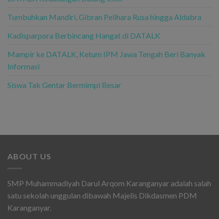
Tumbuhkan Mandiri, Gibran Pelihara Rusa hingga Aldabra
Kadisparpora Berbincang Hangat di DATALK
Mampir ke DATALK, Ketum IPM Jawa Tengah Beri Banyak
Informasi
Siswa Tak Gentar Bermimpi Besar
ABOUT US
SMP Muhammadiyah Darul Arqom Karanganyar adalah salah
satu sekolah unggulan dibawah Majelis Dikdasmen PDM
Karanganyar.