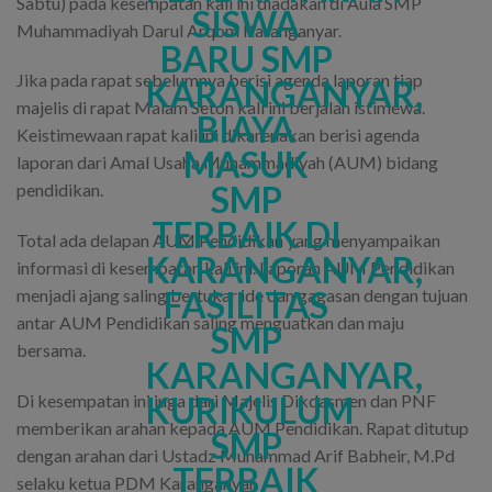
Sabtu) pada kesempatan kali ini diadakan di Aula SMP
Muhammadiyah Darul Arqom Karanganyar.
Jika pada rapat sebelumnya berisi agenda laporan tiap
majelis di rapat Malam Seton kali ini berjalan istimewa.
Keistimewaan rapat kali ini dikarenakan berisi agenda
laporan dari Amal Usaha Muhammadiyah (AUM) bidang
pendidikan.
Total ada delapan AUM Pendidikan yang menyampaikan
informasi di kesempatan kali ini. Laporan AUM Pendidikan
menjadi ajang saling bertukar ide dan gagasan dengan tujuan
antar AUM Pendidikan saling menguatkan dan maju
bersama.
Di kesempatan ini juga dari Majelis Dikdasmen dan PNF
memberikan arahan kepada AUM Pendidikan. Rapat ditutup
dengan arahan dari Ustadz Muhammad Arif Babheir, M.Pd
selaku ketua PDM Karanganyar.