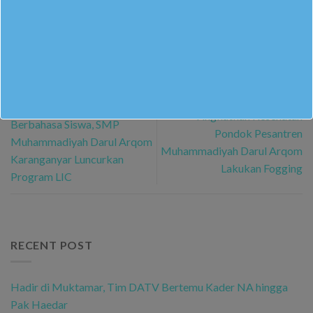
M. RIDWAN ALSAFIR GUSNENDAR
Tingkatkan Kemahiran
Tingkatkan Kesehatan
Berbahasa Siswa, SMP
Pondok Pesantren
Muhammadiyah Darul Arqom
Muhammadiyah Darul Arqom
Karanganyar Luncurkan
Lakukan Fogging
Program LIC
RECENT POST
Hadir di Muktamar, Tim DATV Bertemu Kader NA hingga
Pak Haedar