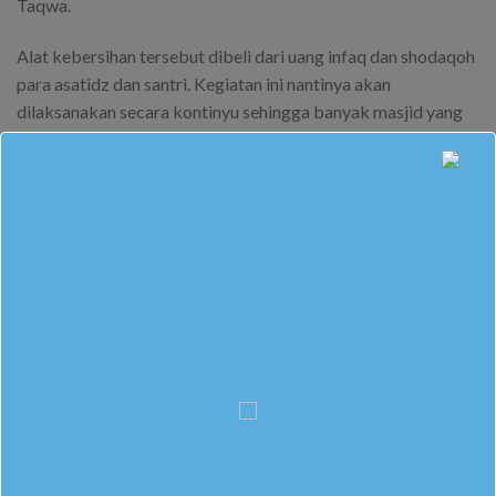
Taqwa.
Alat kebersihan tersebut dibeli dari uang infaq dan shodaqoh
para asatidz dan santri. Kegiatan ini nantinya akan
dilaksanakan secara kontinyu sehingga banyak masjid yang
akan merasakan dampak dari Gerakan Bersih Masjid.
This entry was posted in
Berita Sekolah
. Bookmark the
permalink
.