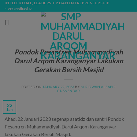
Skip
modal-check
INTELEKTUAL, LEADERSHIP DAN ENTREPRENEURSHIP
"Terakreditasi A"
to
content
BERITA SEKOLAH
Pondok Pesantren Muhammadiyah
Darul Arqom Karanganyar Lakukan
Gerakan Bersih Masjid
POSTED ON
JANUARY 22, 2023
BY
M. RIDWAN ALSAFIR
GUSNENDAR
22
Jan
Ahad, 22 Januari 2023 segenap asatidz dan santri Pondok
Pesantren Muhammadiyah Darul Arqom Karanganyar
lakukan Gerakan Bersih Masjid.