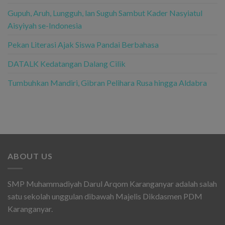
Gupuh, Aruh, Lungguh, lan Suguh Sambut Kader Nasyiatul
Aisyiyah se-Indonesia
Pekan Literasi Ajak Siswa Pandai Berbahasa
DATALK Kedatangan Dalang Cilik
Tumbuhkan Mandiri, Gibran Pelihara Rusa hingga Aldabra
ABOUT US
SMP Muhammadiyah Darul Arqom Karanganyar adalah salah
satu sekolah unggulan dibawah Majelis Dikdasmen PDM
Karanganyar.